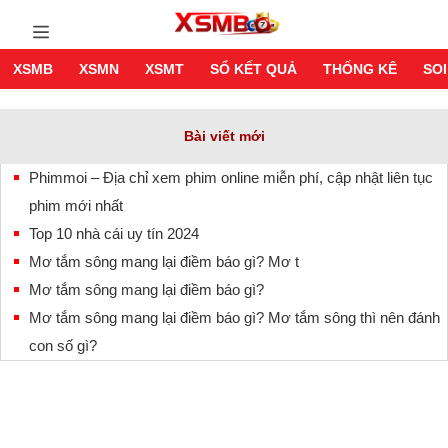
XSMB
XSMN
XSMT
SỔ KẾT QUẢ
THỐNG KÊ
SOI
Bài viết mới
Phimmoi – Địa chỉ xem phim online miễn phí, cập nhật liên tục
phim mới nhất
Top 10 nhà cái uy tín 2024
Mơ tắm sông mang lại điềm báo gì? Mơ t
Mơ tắm sông mang lại điềm báo gì?
Mơ tắm sông mang lại điềm báo gì? Mơ tắm sông thì nên đánh
con số gì?