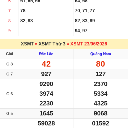
6
61, 65, 66
64, 68
7
78
70, 71, 77
8
82, 83
82, 83, 89
9
94, 97
XSMT
»
XSMT Thứ 3
» XSMT 23/06/2026
Giải
Đắc Lắc
Quảng Nam
42
80
G.8
927
127
G.7
9290
2370
3974
5334
G.6
2230
4325
1645
9068
G.5
59028
01592