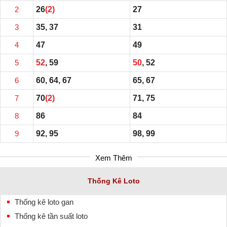
2
26
(2)
27
3
35, 37
31
4
47
49
5
52
, 59
50
, 52
6
60, 64, 67
65, 67
7
70
(2)
71, 75
8
86
84
9
92, 95
98, 99
Xem Thêm
Thống Kê Loto
Thống kê loto gan
Thống kê tần suất loto