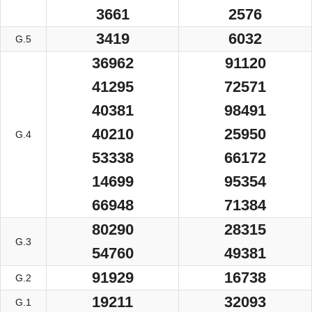
3661
2576
3419
6032
G.5
36962
91120
41295
72571
40381
98491
40210
25950
G.4
53338
66172
14699
95354
66948
71384
80290
28315
G.3
54760
49381
91929
16738
G.2
19211
32093
G.1