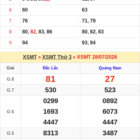
6
60
63
7
76
71, 79
8
80,
82
, 83, 86
80, 82, 83
9
94
93, 94
XSMT
»
XSMT Thứ 3
» XSMT 28/07/2026
Giải
Đắc Lắc
Quảng Nam
81
27
G.8
530
523
G.7
0299
0892
1693
6073
G.6
4447
4447
8313
3487
G.5