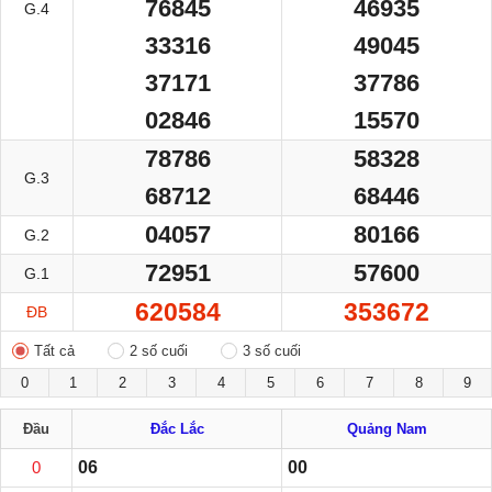
76845
46935
G.4
33316
49045
37171
37786
02846
15570
78786
58328
G.3
68712
68446
04057
80166
G.2
72951
57600
G.1
620584
353672
ĐB
Tất cả
2 số cuối
3 số cuối
0
1
2
3
4
5
6
7
8
9
Đầu
Đắc Lắc
Quảng Nam
0
06
00