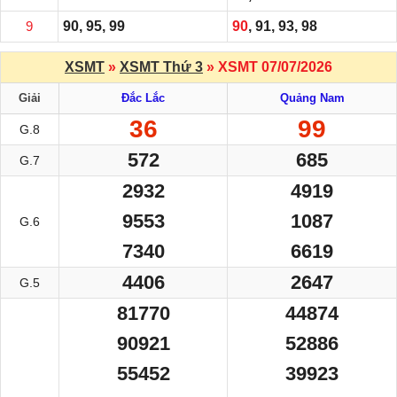
9
90, 95, 99
90
, 91, 93, 98
XSMT
»
XSMT Thứ 3
» XSMT 07/07/2026
Giải
Đắc Lắc
Quảng Nam
36
99
G.8
572
685
G.7
2932
4919
9553
1087
G.6
7340
6619
4406
2647
G.5
81770
44874
90921
52886
55452
39923