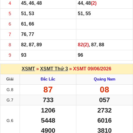
4
45, 46, 48
44, 48
(2)
5
51, 53
51, 55
6
61, 66
7
76, 77
8
82, 87, 89
82
(2)
, 87, 88
9
93
96
XSMT
»
XSMT Thứ 3
» XSMT 09/06/2026
Giải
Đắc Lắc
Quảng Nam
87
08
G.8
733
057
G.7
1206
2732
5448
6016
G.6
4900
3810