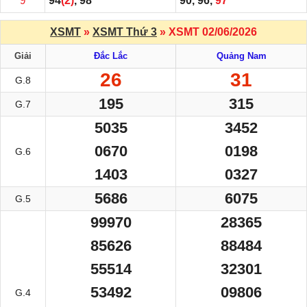
9
94
(2)
, 98
90, 96,
97
XSMT
»
XSMT Thứ 3
» XSMT 02/06/2026
Giải
Đắc Lắc
Quảng Nam
26
31
G.8
195
315
G.7
5035
3452
0670
0198
G.6
1403
0327
5686
6075
G.5
99970
28365
85626
88484
55514
32301
53492
09806
G.4