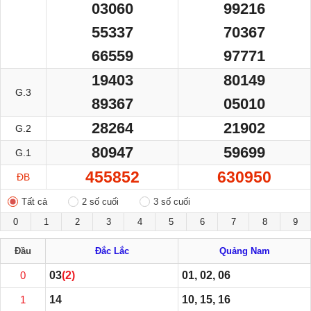
03060
99216
55337
70367
66559
97771
19403
80149
G.3
89367
05010
28264
21902
G.2
80947
59699
G.1
455852
630950
ĐB
Tất cả
2 số cuối
3 số cuối
0
1
2
3
4
5
6
7
8
9
Đầu
Đắc Lắc
Quảng Nam
0
03
(2)
01, 02, 06
1
14
10, 15, 16