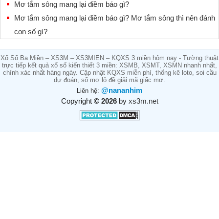
Mơ tắm sông mang lại điềm báo gì?
Mơ tắm sông mang lại điềm báo gì? Mơ tắm sông thì nên đánh
con số gì?
Xổ Số Ba Miền – XS3M – XS3MIEN – KQXS 3 miền hôm nay - Tường thuật
trực tiếp kết quả xổ số kiến thiết 3 miền: XSMB, XSMT, XSMN nhanh nhất,
chính xác nhất hàng ngày. Cập nhật KQXS miễn phí, thống kê loto, soi cầu
dự đoán, sổ mơ lô đề giải mã giấc mơ.
@nananhim
Liên hệ:
Copyright
© 2026
by
xs3m.net