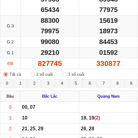
65434
77975
88300
15619
G.3
79975
18973
99080
84453
G.2
29210
01592
G.1
827745
330877
ĐB
Tất cả
2 số cuối
3 số cuối
0
1
2
3
4
5
6
7
8
9
Đầu
Đắc Lắc
Quảng Nam
0
00, 07
1
10
18, 19
(2)
2
21, 25, 29
26, 28