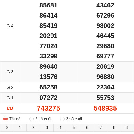
85681
43462
86414
67296
85419
98002
G.4
20291
46445
77024
29680
33299
69777
89640
20619
G.3
13576
96880
65258
22364
G.2
07272
55753
G.1
743275
548935
ĐB
Tất cả
2 số cuối
3 số cuối
0
1
2
3
4
5
6
7
8
9