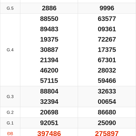
2886
9996
G.5
88550
63577
89483
09361
19375
72267
30887
17375
G.4
21394
67301
46200
28032
57115
59466
88804
32633
G.3
32394
00654
20698
86680
G.2
92051
25090
G.1
397486
275897
ĐB