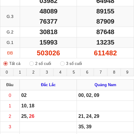
03982
64948
48089
89155
G.3
76377
87909
30818
87648
G.2
15993
13235
G.1
503026
611482
ĐB
Tất cả
2 số cuối
3 số cuối
0
1
2
3
4
5
6
7
8
9
Đầu
Đắc Lắc
Quảng Nam
0
02
00, 02, 09
1
10, 18
2
25,
26
21, 24, 29
3
35, 39