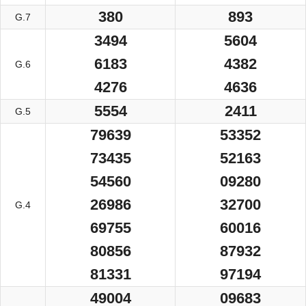
380
893
G.7
3494
5604
6183
4382
G.6
4276
4636
5554
2411
G.5
79639
53352
73435
52163
54560
09280
26986
32700
G.4
69755
60016
80856
87932
81331
97194
49004
09683