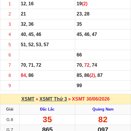
1
12, 16
19
(2)
2
21
23, 28
3
32, 36
35
4
40, 45, 46
45, 46, 47
5
51, 52, 53, 57
6
66
7
70, 71, 72
70,
72
, 74
8
84
, 86
85, 86
(2)
, 87
9
99
XSMT
»
XSMT Thứ 3
» XSMT 30/06/2026
Giải
Đắc Lắc
Quảng Nam
35
82
G.8
865
097
G.7