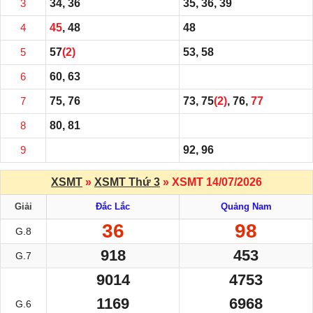
3
34, 36
35, 36, 39
4
45
, 48
48
5
57
(2)
53, 58
6
60, 63
7
75, 76
73, 75
(2)
, 76,
77
8
80, 81
9
92, 96
XSMT
»
XSMT Thứ 3
» XSMT 14/07/2026
Giải
Đắc Lắc
Quảng Nam
36
98
G.8
918
453
G.7
9014
4753
1169
6968
G.6