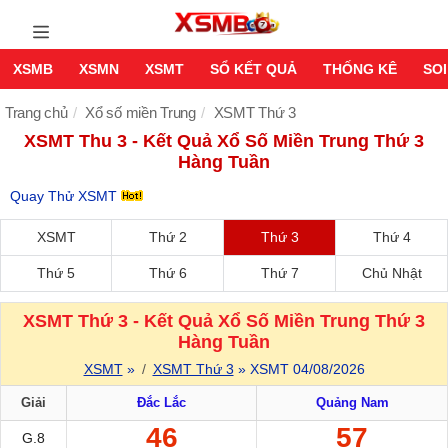
XSMB
XSMN
XSMT
SỔ KẾT QUẢ
THỐNG KÊ
SOI
Trang chủ
Xổ số miền Trung
XSMT Thứ 3
XSMT Thu 3 - Kết Quả Xổ Số Miền Trung Thứ 3
Hàng Tuần
Quay Thử XSMT
XSMT
Thứ 2
Thứ 3
Thứ 4
Thứ 5
Thứ 6
Thứ 7
Chủ Nhật
XSMT Thứ 3 - Kết Quả Xổ Số Miền Trung Thứ 3
Hàng Tuần
XSMT
»
XSMT Thứ 3
» XSMT 04/08/2026
Giải
Đắc Lắc
Quảng Nam
46
57
G.8