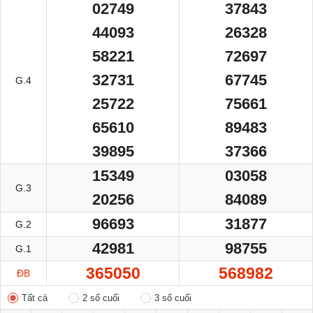
02749
37843
44093
26328
58221
72697
32731
67745
G.4
25722
75661
65610
89483
39895
37366
15349
03058
G.3
20256
84089
96693
31877
G.2
42981
98755
G.1
365050
568982
ĐB
Tất cả
2 số cuối
3 số cuối