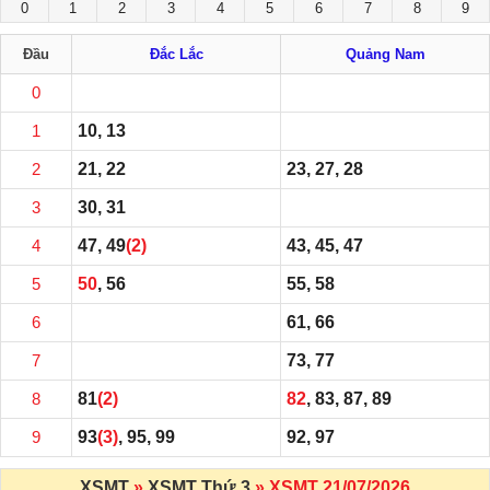
0
1
2
3
4
5
6
7
8
9
Đầu
Đắc Lắc
Quảng Nam
0
1
10, 13
2
21, 22
23, 27, 28
3
30, 31
4
47, 49
(2)
43, 45, 47
5
50
, 56
55, 58
6
61, 66
7
73, 77
8
81
(2)
82
, 83, 87, 89
9
93
(3)
, 95, 99
92, 97
XSMT
»
XSMT Thứ 3
» XSMT 21/07/2026