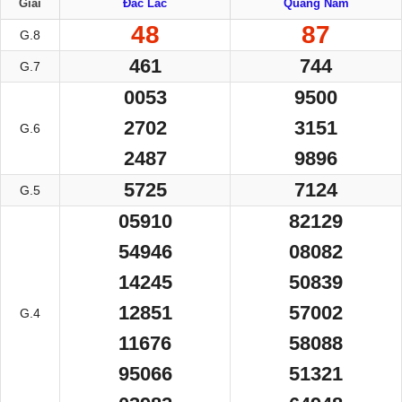
Giải
Đắc Lắc
Quảng Nam
48
87
G.8
461
744
G.7
0053
9500
2702
3151
G.6
2487
9896
5725
7124
G.5
05910
82129
54946
08082
14245
50839
12851
57002
G.4
11676
58088
95066
51321