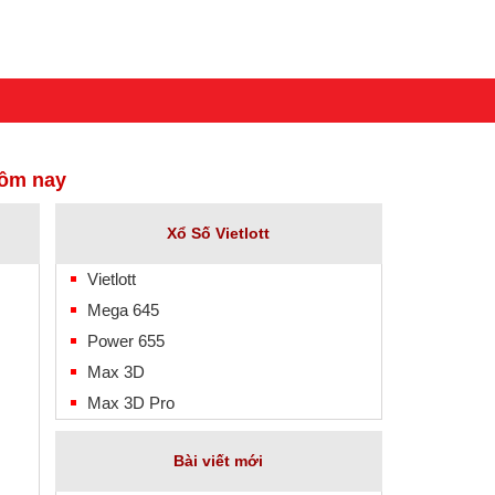
hôm nay
Xổ Số Vietlott
Vietlott
Mega 645
Power 655
Max 3D
Max 3D Pro
Bài viết mới