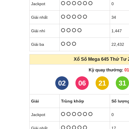
Jackpot
0
Giải nhất
34
Giải nhì
1,447
Giải ba
22,432
Xổ Số Mega 645 Thứ Tư 
Kỳ quay thưởng:
01
02
06
21
31
Giải
Trùng khớp
Số lượn
Jackpot
0
Giải nhất
17