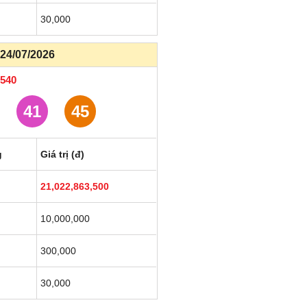
30,000
24/07/2026
540
41
45
g
Giá trị (đ)
21,022,863,500
10,000,000
300,000
30,000