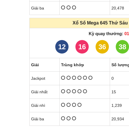
Giải ba
20,478
Xổ Số Mega 645 Thứ Sáu 
Kỳ quay thưởng:
01
12
16
36
38
Giải
Trùng khớp
Số lượn
Jackpot
0
Giải nhất
15
Giải nhì
1,239
Giải ba
20,934