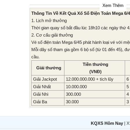
Xem Thêm
Thông Tin Về Kết Quả Xổ Số Điện Toán Mega 6/
1. Lịch mở thưởng
Thời gian quay số bắt đầu lúc 18h10 các ngày thứ 4
2. Cơ cấu giải thưởng
Vé số điện toán Mega 6/45 phát hành loại vé với mệ
Mỗi dãy số tham gia gồm 6 bộ số (từ 01 đến 45), đư
cầu.
Tiền thưởng
Giải thưởng
(VNĐ)
Giải Jackpot
12.000.000.000 + tích lũy
6
Giải Nhất
10.000.000
5
Giải Nhì
300.000
4
Giải Ba
30.000
3
KQXS Hôm Nay
|
X