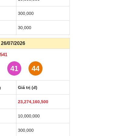
300,000
30,000
26/07/2026
541
41
44
g
Giá trị (đ)
23,274,160,500
10,000,000
300,000