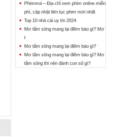
Phimmoi – Địa chỉ xem phim online miễn
phí, cập nhật liên tục phim mới nhất
Top 10 nhà cái uy tín 2024
Mơ tắm sông mang lại điềm báo gì? Mơ
t
Mơ tắm sông mang lại điềm báo gì?
Mơ tắm sông mang lại điềm báo gì? Mơ
tắm sông thì nên đánh con số gì?