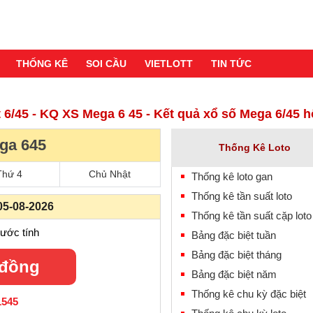
THỐNG KÊ
SOI CẦU
VIETLOTT
TIN TỨC
tt 6/45 - KQ XS Mega 6 45 - Kết quả xổ số Mega 6/45 
ga 645
Thống Kê Loto
Thứ 4
Chủ Nhật
Thống kê loto gan
Thống kê tần suất loto
05-08-2026
Thống kê tần suất cặp loto
 ước tính
Bảng đặc biệt tuần
Bảng đặc biệt tháng
 đồng
Bảng đặc biệt năm
Thống kê chu kỳ đặc biệt
1545