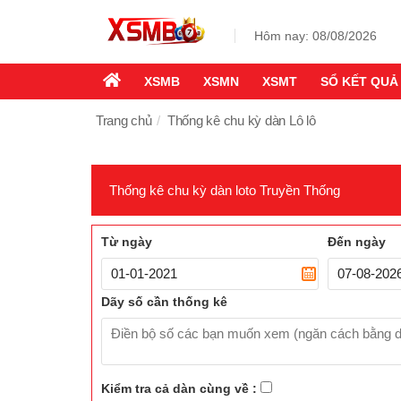
Hôm nay: 08/08/2026
XSMB
XSMN
XSMT
SỔ KẾT QUẢ
Trang chủ
Thống kê chu kỳ dàn Lô lô
Thống kê chu kỳ dàn loto Truyền Thống
Từ ngày
Đến ngày
Dãy số cần thống kê
Kiểm tra cả dàn cùng về :