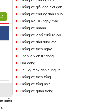
Thống kê chu kỳ loto
Thống kê giải đặc biệt gan
Thống kê chu kỳ dàn Lô lô
uả
Thống Kê ĐB ngày mai
Thống kê nhanh
Thống kê 2 số cuối XSMB
Thống kê đầu đuôi loto
Thống kê theo ngày
Ghép lô xiên tự động
Tìm càng
Chu kỳ max dàn cùng về
Thống kê theo tổng
Thống kê tổng hợp
Thống kê quan trọng
ne miễn
hất