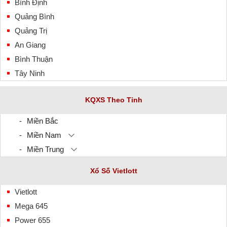
Bình Định
Quảng Bình
Quảng Trị
An Giang
Bình Thuận
Tây Ninh
KQXS Theo Tỉnh
Miền Bắc
Miền Nam
Miền Trung
Xổ Số Vietlott
Vietlott
Mega 645
Power 655