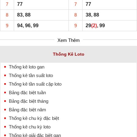
7
77
7
77
8
83, 88
8
38, 88
9
94, 96, 99
9
29
(2)
, 99
Xem Thêm
Thống Kê Loto
Thống kê loto gan
Thống kê tần suất loto
Thống kê tần suất cặp loto
Bảng đặc biệt tuần
Bảng đặc biệt tháng
Bảng đặc biệt năm
Thống kê chu kỳ đặc biệt
Thống kê chu kỳ loto
Thống kê giải đặc biệt gan