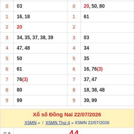
0
03
0
20
, 50, 80
1
16, 18
1
61
2
20
2
3
34, 35, 37, 38, 39
3
03
4
47, 48
4
34
5
50
5
35
6
61
6
16, 76
(3)
7
76
(3)
7
37, 47
8
80
8
18, 38, 48
9
99
9
39, 99
Xổ số Đồng Nai 22/07/2026
XSMN
»
XSMN Thứ 4
» XSMN 22/07/2026
44
G.8