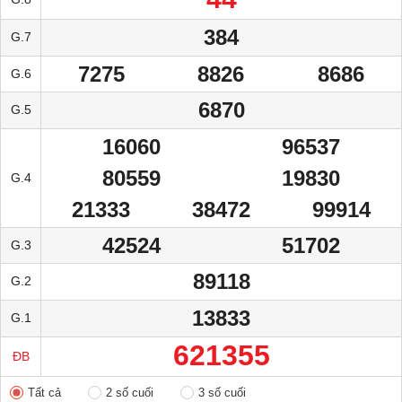
384
G.7
7275
8826
8686
G.6
6870
G.5
16060
96537
80559
19830
G.4
21333
38472
99914
42524
51702
G.3
89118
G.2
13833
G.1
621355
ĐB
Tất cả
2 số cuối
3 số cuối