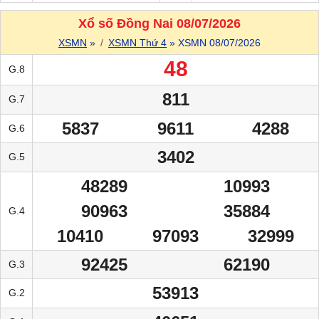
Xổ số Đồng Nai 08/07/2026
XSMN
»
XSMN Thứ 4
» XSMN 08/07/2026
48
G.8
811
G.7
5837
9611
4288
G.6
3402
G.5
48289
10993
90963
35884
G.4
10410
97093
32999
92425
62190
G.3
53913
G.2