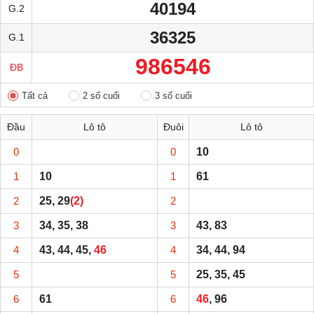
40194
G.2
36325
G.1
986546
ĐB
Tất cả
2 số cuối
3 số cuối
Đầu
Lô tô
Đuôi
Lô tô
0
0
10
1
10
1
61
2
25, 29
(2)
2
3
34, 35, 38
3
43, 83
4
43, 44, 45,
46
4
34, 44, 94
5
5
25, 35, 45
6
61
6
46
, 96