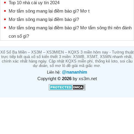
Top 10 nhà cái uy tín 2024
Mơ tắm sông mang lại điềm báo gì? Mơ t
Mơ tắm sông mang lại điềm báo gì?
Mơ tắm sông mang lại điềm báo gì? Mơ tắm sông thì nên đánh
con số gì?
Xổ Số Ba Miền – XS3M – XS3MIEN – KQXS 3 miền hôm nay - Tường thuật
trực tiếp kết quả xổ số kiến thiết 3 miền: XSMB, XSMT, XSMN nhanh nhất,
chính xác nhất hàng ngày. Cập nhật KQXS miễn phí, thống kê loto, soi cầu
dự đoán, sổ mơ lô đề giải mã giấc mơ.
@nananhim
Liên hệ:
Copyright
© 2026
by
xs3m.net