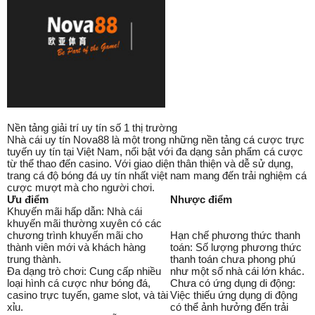
Nền tảng giải trí uy tín số 1 thị trường
Nhà cái uy tín Nova88 là một trong những nền tảng cá cược trực
tuyến uy tín tại Việt Nam, nổi bật với đa dạng sản phẩm cá cược
từ thể thao đến casino. Với giao diện thân thiện và dễ sử dụng,
trang cá độ bóng đá uy tín nhất việt nam mang đến trải nghiệm cá
cược mượt mà cho người chơi.
Ưu điểm
Nhược điểm
Khuyến mãi hấp dẫn: Nhà cái
khuyến mãi thường xuyên có các
chương trình khuyến mãi cho
Hạn chế phương thức thanh
thành viên mới và khách hàng
toán: Số lượng phương thức
trung thành.
thanh toán chưa phong phú
Đa dạng trò chơi: Cung cấp nhiều
như một số nhà cái lớn khác.
loại hình cá cược như bóng đá,
Chưa có ứng dụng di động:
casino trực tuyến, game slot, và tài
Việc thiếu ứng dụng di động
xỉu.
có thể ảnh hưởng đến trải