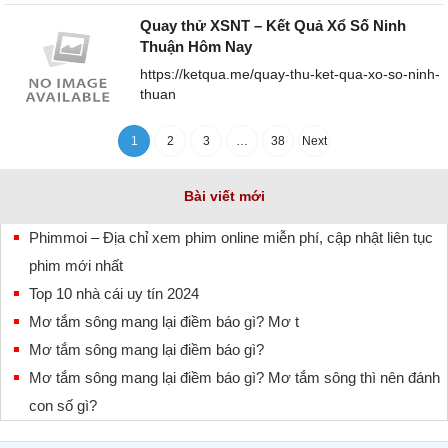
Quay thử XSNT – Kết Quả Xổ Số Ninh
Thuận Hôm Nay
https://ketqua.me/quay-thu-ket-qua-xo-so-ninh-
thuan
1
2
3
…
38
Next
Bài viết mới
Phimmoi – Địa chỉ xem phim online miễn phí, cập nhật liên tục
phim mới nhất
Top 10 nhà cái uy tín 2024
Mơ tắm sông mang lại điềm báo gì? Mơ t
Mơ tắm sông mang lại điềm báo gì?
Mơ tắm sông mang lại điềm báo gì? Mơ tắm sông thì nên đánh
con số gì?