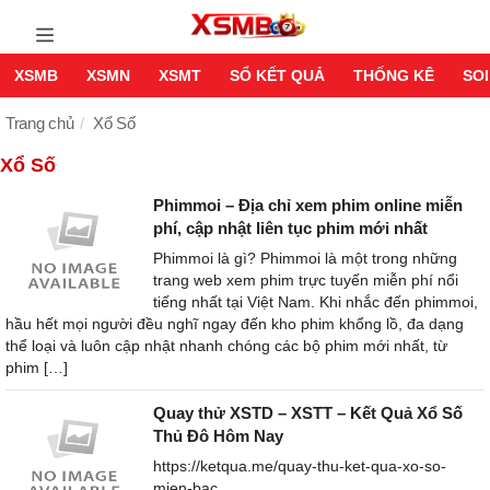
XSMB
XSMN
XSMT
SỔ KẾT QUẢ
THỐNG KÊ
SOI
Trang chủ
Xổ Số
Xổ Số
Phimmoi – Địa chỉ xem phim online miễn
phí, cập nhật liên tục phim mới nhất
Phimmoi là gì? Phimmoi là một trong những
trang web xem phim trực tuyến miễn phí nổi
tiếng nhất tại Việt Nam. Khi nhắc đến phimmoi,
hầu hết mọi người đều nghĩ ngay đến kho phim khổng lồ, đa dạng
thể loại và luôn cập nhật nhanh chóng các bộ phim mới nhất, từ
phim […]
Quay thử XSTD – XSTT – Kết Quả Xổ Số
Thủ Đô Hôm Nay
https://ketqua.me/quay-thu-ket-qua-xo-so-
mien-bac