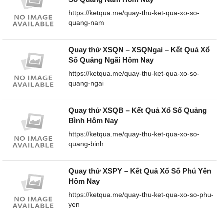
https://ketqua.me/quay-thu-ket-qua-xo-so-
quang-nam
Quay thử XSQN – XSQNgai – Kết Quả Xổ
Số Quảng Ngãi Hôm Nay
https://ketqua.me/quay-thu-ket-qua-xo-so-
quang-ngai
Quay thử XSQB – Kết Quả Xổ Số Quảng
Bình Hôm Nay
https://ketqua.me/quay-thu-ket-qua-xo-so-
quang-binh
Quay thử XSPY – Kết Quả Xổ Số Phú Yên
Hôm Nay
https://ketqua.me/quay-thu-ket-qua-xo-so-phu-
yen