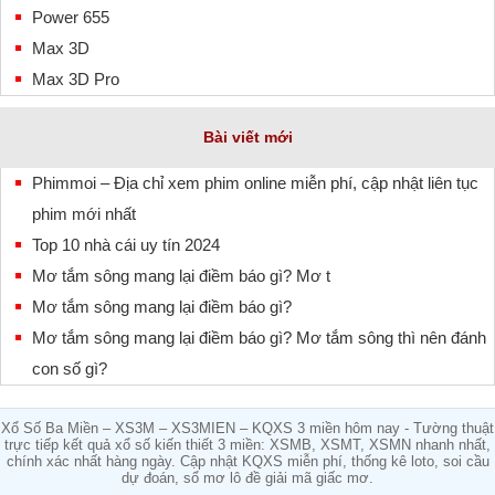
Power 655
Max 3D
Max 3D Pro
Bài viết mới
Phimmoi – Địa chỉ xem phim online miễn phí, cập nhật liên tục
phim mới nhất
Top 10 nhà cái uy tín 2024
Mơ tắm sông mang lại điềm báo gì? Mơ t
Mơ tắm sông mang lại điềm báo gì?
Mơ tắm sông mang lại điềm báo gì? Mơ tắm sông thì nên đánh
con số gì?
Xổ Số Ba Miền – XS3M – XS3MIEN – KQXS 3 miền hôm nay - Tường thuật
trực tiếp kết quả xổ số kiến thiết 3 miền: XSMB, XSMT, XSMN nhanh nhất,
chính xác nhất hàng ngày. Cập nhật KQXS miễn phí, thống kê loto, soi cầu
dự đoán, sổ mơ lô đề giải mã giấc mơ.