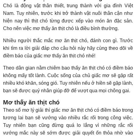
Chó là động vật thân thiết, trung thành với gia đình Việt
Nam. Tuy nhiên, trước khi trở thành vật nuôi thân cận như
hiện nay thì thịt chó từng được xếp vào món ăn đặc sản.
Cho nên việc mơ thấy ăn thịt chó là điều bình thường.
Nhiều người thắc mắc mơ ăn thịt chó, đánh con gì. Trước
khi tìm ra lời giải đáp cho câu hỏi này hãy cùng theo dõi về
điềm báo của giấc mơ thấy ăn thịt chó nhé!
Theo dân gian nằm chiêm bao thấy ăn thịt chó có điềm báo
không mấy tốt lành. Cuộc sống của chủ giấc mơ sẽ gặp rất
nhiều khó khăn, sóng gió. Tuy nhiên nếu ở hiền sẽ gặp lành,
bạn sẽ được quý nhân giúp đỡ để vượt qua mọi chông gai.
Mơ thấy ăn thịt chó
Theo sổ mơ lý giải thì giấc mơ ăn thịt chó có điềm báo trong
tương lai bạn sẽ vướng vào nhiều rắc rối trong công việc.
Tuy nhiên bạn cũng đừng quá lo lắng vì những rắc rối
vướng mắc này sẽ sớm được giải quyết ổn thỏa nhờ vào