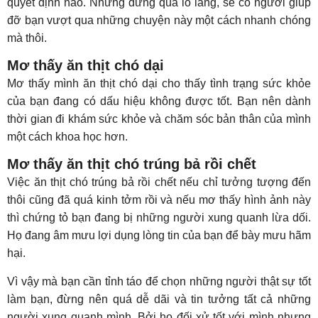
quyết định nào. Nhưng đừng quá lo lắng, sẽ có người giúp
đỡ bạn vượt qua những chuyện này một cách nhanh chóng
mà thôi.
Mơ thấy ăn thịt chó dại
Mơ thấy mình ăn thịt chó dại cho thấy tình trạng sức khỏe
của bạn đang có dấu hiệu không được tốt. Bạn nên dành
thời gian đi khám sức khỏe và chăm sóc bản thân của mình
một cách khoa học hơn.
Mơ thấy ăn thịt chó trúng bả rồi chết
Việc ăn thịt chó trúng bả rồi chết nếu chỉ tưởng tượng đến
thôi cũng đã quá kinh tởm rồi và nếu mơ thấy hình ảnh này
thì chứng tỏ bạn đang bị những người xung quanh lừa dối.
Họ đang âm mưu lợi dụng lòng tin của bạn để bày mưu hãm
hại.
Vì vậy mà bạn cần tỉnh táo để chọn những người thật sự tốt
làm bạn, đừng nên quá dễ dãi và tin tưởng tất cả những
người xung quanh mình. Bởi họ đối xử tốt với mình nhưng