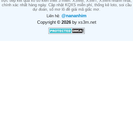
trực tiếp kết quả xổ số kiến thiết 3 miền: XSMB, XSMT, XSMN nhanh nhất,
chính xác nhất hàng ngày. Cập nhật KQXS miễn phí, thống kê loto, soi cầu
dự đoán, sổ mơ lô đề giải mã giấc mơ.
@nananhim
Liên hệ:
Copyright
© 2026
by
xs3m.net