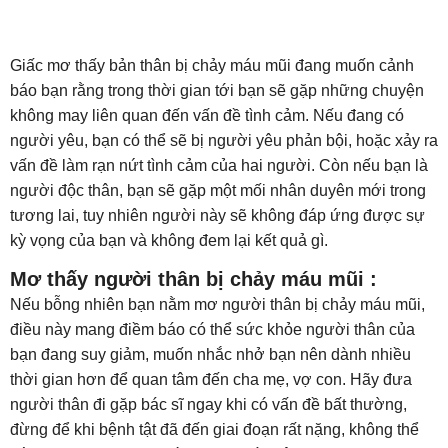
Giấc mơ thấy bản thân bị chảy máu mũi đang muốn cảnh
báo bạn rằng trong thời gian tới bạn sẽ gặp những chuyện
không may liên quan đến vấn đề tình cảm. Nếu đang có
người yêu, bạn có thể sẽ bị người yêu phản bội, hoặc xảy ra
vấn đề làm rạn nứt tình cảm của hai người. Còn nếu bạn là
người độc thân, bạn sẽ gặp một mối nhân duyên mới trong
tương lai, tuy nhiên người này sẽ không đáp ứng được sự
kỳ vọng của bạn và không đem lại kết quả gì.
Mơ thấy người thân bị chảy máu mũi :
Nếu bỗng nhiên bạn nằm mơ người thân bị chảy máu mũi,
điều này mang điềm báo có thể sức khỏe người thân của
bạn đang suy giảm, muốn nhắc nhở bạn nên dành nhiều
thời gian hơn để quan tâm đến cha mẹ, vợ con. Hãy đưa
người thân đi gặp bác sĩ ngay khi có vấn đề bất thường,
đừng để khi bệnh tật đã đến giai đoạn rất nặng, không thể