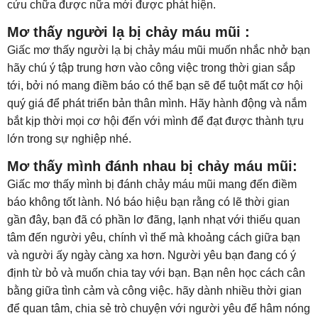
cứu chữa được nữa mới được phát hiện.
Mơ thấy người lạ bị chảy máu mũi :
Giấc mơ thấy người lạ bị chảy máu mũi muốn nhắc nhở bạn
hãy chú ý tập trung hơn vào công việc trong thời gian sắp
tới, bởi nó mang điềm báo có thể bạn sẽ để tuột mất cơ hội
quý giá để phát triển bản thân mình. Hãy hành động và nắm
bắt kịp thời mọi cơ hội đến với mình để đạt được thành tựu
lớn trong sự nghiệp nhé.
Mơ thấy mình đánh nhau bị chảy máu mũi:
Giấc mơ thấy mình bị đánh chảy máu mũi mang đến điềm
báo không tốt lành. Nó báo hiệu bạn rằng có lẽ thời gian
gần đây, bạn đã có phần lơ đãng, lạnh nhạt với thiếu quan
tâm đến người yêu, chính vì thế mà khoảng cách giữa bạn
và người ấy ngày càng xa hơn. Người yêu bạn đang có ý
định từ bỏ và muốn chia tay với bạn. Bạn nên học cách cân
bằng giữa tình cảm và công việc. hãy dành nhiều thời gian
để quan tâm, chia sẻ trò chuyện với người yêu để hâm nóng