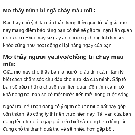
Mơ thấy mình bị ngã chảy máu mũi:
Bạn hãy chú ý đi lại cẩn thận trong thời gian tới vì giấc mơ
này mang điềm báo rằng bạn có thể sẽ gặp tai nạn liên quan
đến xe cộ. Điều này sẽ gây ảnh hưởng không tốt đến sức
khỏe cũng như hoạt động đi lại hàng ngày của bạn.
Mơ thấy người yêu/vợ/chồng bị chảy máu
mũi:
Giấc mơ này cho thấy bạn là người giàu tình cảm, tâm lý,
biết cách chăm sóc chu đáo cho nửa kia của mình. Sắp tới
bạn sẽ gặp những chuyện vui liên quan đến tình cảm, có
khả năng hai bạn sẽ có một bước tiến mới trong cuộc sống.
Ngoài ra, nếu bạn đang có ý định đầu tư mua đất hay góp
vốn thành lập công ty thì nên thực hiện nay. Tài vận của bạn
đang lên như diều gặp gió, nếu biết sử dụng tiền đúng lúc,
đúng chỗ thì thành quả thu về sẽ nhiều hơn gấp bội.