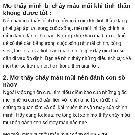
Mơ thấy mình bị chảy máu mũi khi tinh thần
không được tốt :
Nếu bạn mơ thấy mình bị chảy máu mũi khi tinh thần đang
phải gặp áp lực trong cuộc sống, mệt mỏi thì đây chính là
điềm lành dành cho bạn. Những khó khăn mà bạn rất khó
để có thể cân bằng trong cuộc sống như tài chính, công
việc, thời gian và tình cảm gia đình thì giờ đây mọi thứ sẽ
dần đi vào ổn định. Bạn sẽ nhìn thấy những điều tích cực và
mọi thứ sẽ trở nên tốt hơn trong thời gian tới.
2. Mơ thấy chảy máu mũi nên đánh con số
nào?
Ngoài việc nghiên cứu, tìm hiểu điềm báo của những giấc
mơ, những con số gắn liền với chúng ng là chủ đề mà
chúng ta quan tâm và đôi khi muốn thử vận may của chính
mình. Hãy cùng Ketqua.me tổng kết xem mơ thấy chảy máu
mũi nên đánh con số may mắn nào nhé.
02 - 49
Mơ thấy mình bị chảy máu mũi : đánh số