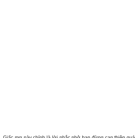
Giấc mơ này chính là lời nhắc nhở bạn đừng can thiệp quá