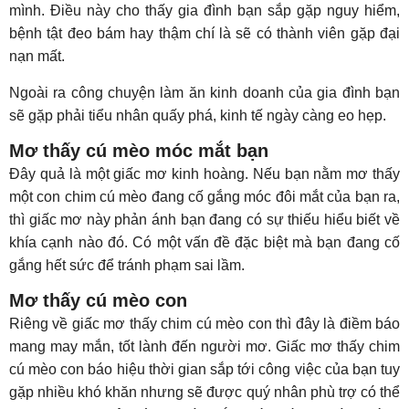
mình. Điều này cho thấy gia đình bạn sắp gặp nguy hiểm,
bệnh tật đeo bám hay thậm chí là sẽ có thành viên gặp đại
nạn mất.
Ngoài ra công chuyện làm ăn kinh doanh của gia đình bạn
sẽ gặp phải tiểu nhân quấy phá, kinh tế ngày càng eo hẹp.
Mơ thấy cú mèo móc mắt bạn
Đây quả là một giấc mơ kinh hoàng. Nếu bạn nằm mơ thấy
một con chim cú mèo đang cố gắng móc đôi mắt của bạn ra,
thì giấc mơ này phản ánh bạn đang có sự thiếu hiểu biết về
khía cạnh nào đó. Có một vấn đề đặc biệt mà bạn đang cố
gắng hết sức để tránh phạm sai lầm.
Mơ thấy cú mèo con
Riêng về giấc mơ thấy chim cú mèo con thì đây là điềm báo
mang may mắn, tốt lành đến người mơ. Giấc mơ thấy chim
cú mèo con báo hiệu thời gian sắp tới công việc của bạn tuy
gặp nhiều khó khăn nhưng sẽ được quý nhân phù trợ có thể