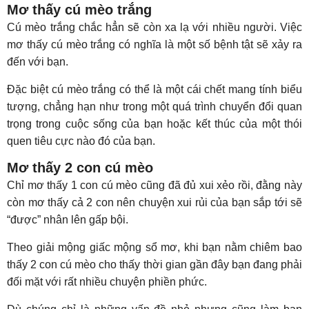
Mơ thấy cú mèo trắng
Cú mèo trắng chắc hẳn sẽ còn xa lạ với nhiều người. Việc
mơ thấy cú mèo trắng có nghĩa là một số bệnh tật sẽ xảy ra
đến với bạn.
Đặc biệt cú mèo trắng có thể là một cái chết mang tính biểu
tượng, chẳng hạn như trong một quá trình chuyển đổi quan
trọng trong cuộc sống của bạn hoặc kết thúc của một thói
quen tiêu cực nào đó của bạn.
Mơ thấy 2 con cú mèo
Chỉ mơ thấy 1 con cú mèo cũng đã đủ xui xẻo rồi, đằng này
còn mơ thấy cả 2 con nên chuyện xui rủi của bạn sắp tới sẽ
“được” nhân lên gấp bội.
Theo giải mộng giấc mộng sổ mơ, khi bạn nằm chiêm bao
thấy 2 con cú mèo cho thấy thời gian gần đây bạn đang phải
đối mặt với rất nhiều chuyện phiền phức.