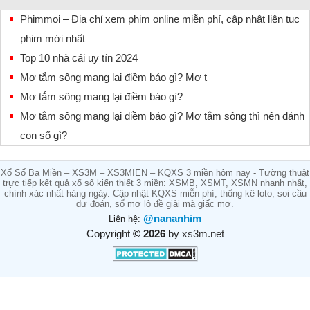
Phimmoi – Địa chỉ xem phim online miễn phí, cập nhật liên tục
phim mới nhất
Top 10 nhà cái uy tín 2024
Mơ tắm sông mang lại điềm báo gì? Mơ t
Mơ tắm sông mang lại điềm báo gì?
Mơ tắm sông mang lại điềm báo gì? Mơ tắm sông thì nên đánh
con số gì?
Xổ Số Ba Miền – XS3M – XS3MIEN – KQXS 3 miền hôm nay - Tường thuật
trực tiếp kết quả xổ số kiến thiết 3 miền: XSMB, XSMT, XSMN nhanh nhất,
chính xác nhất hàng ngày. Cập nhật KQXS miễn phí, thống kê loto, soi cầu
dự đoán, sổ mơ lô đề giải mã giấc mơ.
@nananhim
Liên hệ:
Copyright
© 2026
by
xs3m.net