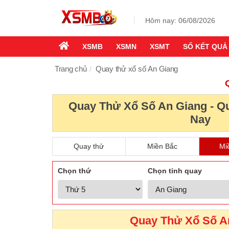
Hôm nay: 06/08/2026
XSMB
XSMN
XSMT
SỔ KẾT QUẢ
Trang chủ
Quay thử xổ số An Giang
Quay Thử Xổ Số An Giang - 
Nay
Quay thử
Miền Bắc
Mi
Chọn thứ
Chọn tỉnh quay
Quay Thử Xổ Số A