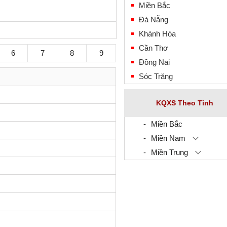
Miền Bắc
Đà Nẵng
Khánh Hòa
Cần Thơ
6
7
8
9
Đồng Nai
Sóc Trăng
KQXS Theo Tỉnh
Miền Bắc
Miền Nam
Miền Trung