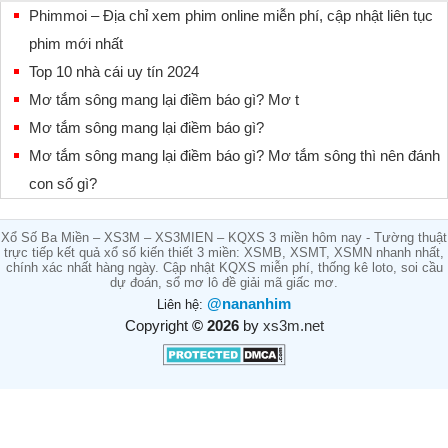
Phimmoi – Địa chỉ xem phim online miễn phí, cập nhật liên tục
phim mới nhất
Top 10 nhà cái uy tín 2024
Mơ tắm sông mang lại điềm báo gì? Mơ t
Mơ tắm sông mang lại điềm báo gì?
Mơ tắm sông mang lại điềm báo gì? Mơ tắm sông thì nên đánh
con số gì?
Xổ Số Ba Miền – XS3M – XS3MIEN – KQXS 3 miền hôm nay - Tường thuật
trực tiếp kết quả xổ số kiến thiết 3 miền: XSMB, XSMT, XSMN nhanh nhất,
chính xác nhất hàng ngày. Cập nhật KQXS miễn phí, thống kê loto, soi cầu
dự đoán, sổ mơ lô đề giải mã giấc mơ.
@nananhim
Liên hệ:
Copyright
© 2026
by
xs3m.net