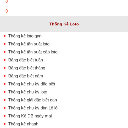
8
9
Thống Kê Loto
Thống kê loto gan
Thống kê tần suất loto
Thống kê tần suất cặp loto
Bảng đặc biệt tuần
Bảng đặc biệt tháng
Bảng đặc biệt năm
Thống kê chu kỳ đặc biệt
Thống kê chu kỳ loto
Thống kê giải đặc biệt gan
Thống kê chu kỳ dàn Lô lô
Thống Kê ĐB ngày mai
Thống kê nhanh