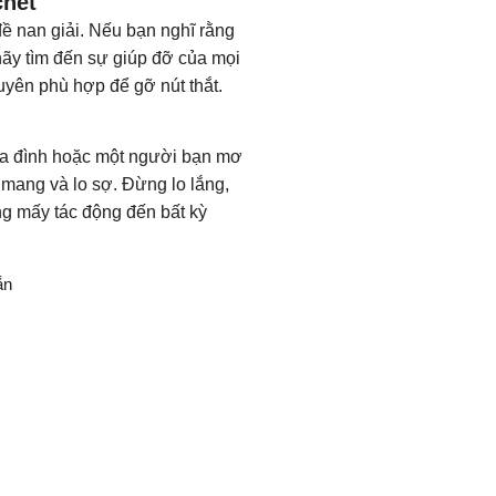
chết
đề nan giải. Nếu bạn nghĩ rằng
hãy tìm đến sự giúp đỡ của mọi
uyên phù hợp để gỡ nút thắt.
gia đình hoặc một người bạn mơ
 mang và lo sợ. Đừng lo lắng,
ng mấy tác động đến bất kỳ