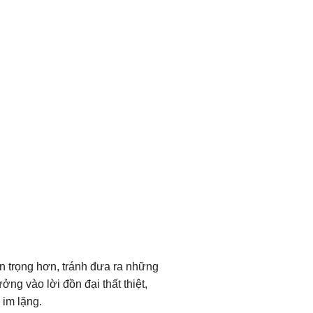
n trọng hơn, tránh đưa ra những
ởng vào lời đồn đại thất thiệt,
 im lặng.