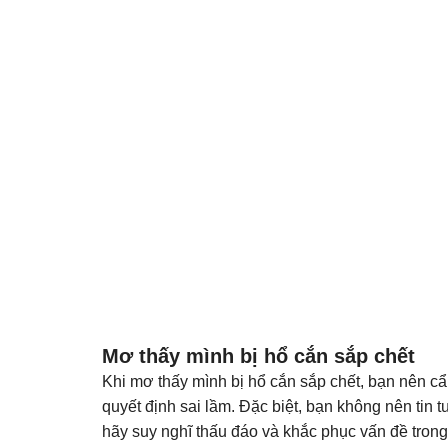
Mơ thấy mình bị hổ cắn sắp chết
Khi mơ thấy mình bị hổ cắn sắp chết, bạn nên cẩ
quyết định sai lầm. Đặc biệt, bạn không nên tin tư
hãy suy nghĩ thấu đáo và khắc phục vấn đề trong