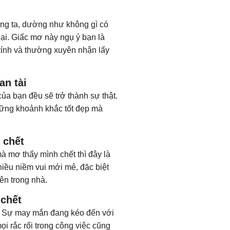
úng ta, dường như không gì có
ại. Giấc mơ này ngụ ý bạn là
tính và thường xuyên nhận lấy
an tài
ủa bạn đều sẽ trở thành sự thật.
hững khoảnh khắc tốt đẹp mà
 chết
à mơ thấy mình chết thì đây là
iều niềm vui mới mẻ, đặc biệt
ên trong nhà.
 chết
h. Sự may mắn đang kéo đến với
ọi rắc rối trong công việc cũng