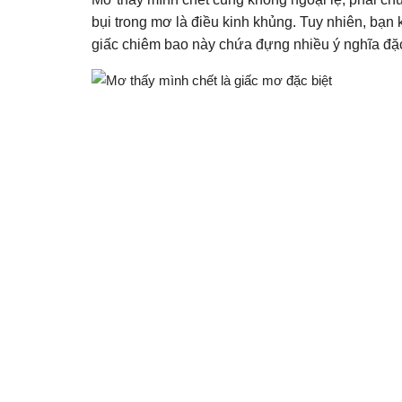
bụi trong mơ là điều kinh khủng. Tuy nhiên, bạn 
giấc chiêm bao này chứa đựng nhiều ý nghĩa đặc