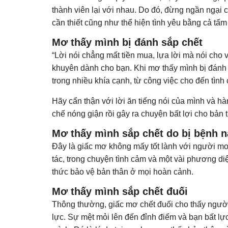
thành viên lại với nhau. Do đó, đừng ngần ngại c
cần thiết cũng như thể hiện tình yêu bằng cả tấm
Mơ thấy mình bị đánh sắp chết
“Lời nói chẳng mất tiền mua, lựa lời mà nói cho v
khuyên dành cho bạn. Khi mơ thấy mình bị đánh s
trong nhiều khía cạnh, từ công việc cho đến tình
Hãy cẩn thận với lời ăn tiếng nói của mình và h
chế nóng giận rồi gây ra chuyện bất lợi cho bản 
Mơ thấy mình sắp chết do bị bệnh 
Đây là giấc mơ không mấy tốt lành với người mơ.
tác, trong chuyện tình cảm và một vài phương di
thức bảo vệ bản thân ở mọi hoàn cảnh.
Mơ thấy mình sắp chết đuối
Thông thường, giấc mơ chết đuối cho thấy ngườ
lực. Sự mệt mỏi lên đến đỉnh điểm và bạn bất lự