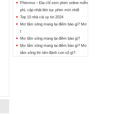
Phimmoi – Địa chỉ xem phim online miễn
phí, cập nhật liên tục phim mới nhất
Top 10 nhà cái uy tín 2024
Mơ tắm sông mang lại điềm báo gì? Mơ
t
Mơ tắm sông mang lại điềm báo gì?
Mơ tắm sông mang lại điềm báo gì? Mơ
tắm sông thì nên đánh con số gì?