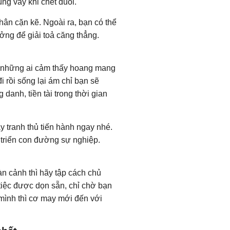
ùng vẫy khi chết đuối.
hân cặn kẽ. Ngoài ra, bạn có thể
ởng để giải toả căng thẳng.
cho những ai cảm thấy hoang mang
 rồi sống lại ám chỉ bạn sẽ
anh, tiền tài trong thời gian
y tranh thủ tiến hành ngay nhé.
triển con đường sự nghiệp.
n cảnh thì hãy tập cách chủ
tiệc được dọn sẵn, chỉ chờ bạn
 mình thì cơ may mới đến với