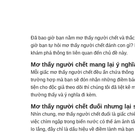
Đã bao giờ bạn nằm mơ thấy người chết và thắc
giờ bạn tự hỏi mơ thấy người chết đánh con gì? 
khám phá thông tin liên quan đến chủ đề này.
Mơ thấy người chết mang lại ý nghĩ
Mỗi giấc mơ thấy người chết đều ẩn chứa thông đ
trường hợp mà bạn sẽ đón nhận những điềm báo
tiện cho độc giả theo dõi thì chúng tôi đã liệt kê
thường thấy và ý nghĩa đi kèm.
Mơ thấy người chết đuối nhưng lại 
Nhìn chung, mơ thấy người chết đuối là giấc ch
việc chìm ngập trong biển nước có thể ám ảnh tâ
lo lắng, đây chỉ là dấu hiệu về điềm lành mà bạn