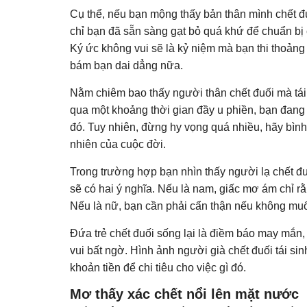
Cụ thể, nếu bạn mộng thấy bản thân mình chết đuố
chỉ bạn đã sẵn sàng gạt bỏ quá khứ để chuẩn bị 
Ký ức không vui sẽ là kỷ niệm mà bạn thi thoản
bám bạn dai dẳng nữa.
Nằm chiêm bao thấy người thân chết đuối mà tái s
qua một khoảng thời gian đầy u phiền, bạn đang 
đó. Tuy nhiên, đừng hy vọng quá nhiều, hãy bình
nhiên của cuộc đời.
Trong trường hợp bạn nhìn thấy người lạ chết đuối
sẽ có hai ý nghĩa. Nếu là nam, giấc mơ ám chỉ rằn
Nếu là nữ, bạn cần phải cẩn thận nếu không muố
Đứa trẻ chết đuối sống lại là điềm báo may mắn,
vui bất ngờ. Hình ảnh người già chết đuối tái si
khoản tiền để chi tiêu cho việc gì đó.
Mơ thấy xác chết nổi lên mặt nước