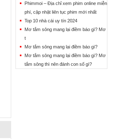
Phimmoi – Địa chỉ xem phim online miễn
phí, cập nhật liên tục phim mới nhất
Top 10 nhà cái uy tín 2024
Mơ tắm sông mang lại điềm báo gì? Mơ
t
Mơ tắm sông mang lại điềm báo gì?
Mơ tắm sông mang lại điềm báo gì? Mơ
tắm sông thì nên đánh con số gì?