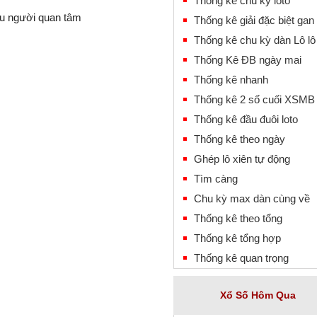
Thống kê chu kỳ loto
Thống kê giải đặc biệt gan
Thống kê chu kỳ dàn Lô lô
Thống Kê ĐB ngày mai
Thống kê nhanh
Thống kê 2 số cuối XSMB
Thống kê đầu đuôi loto
Thống kê theo ngày
Ghép lô xiên tự động
Tìm càng
Chu kỳ max dàn cùng về
Thống kê theo tổng
Thống kê tổng hợp
Thống kê quan trọng
Xổ Số Hôm Qua