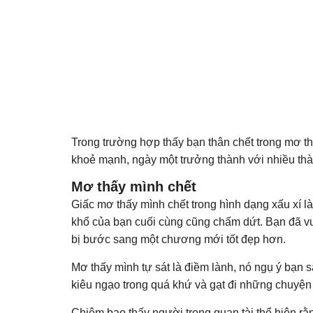
Trong trường hợp thấy bạn thân chết trong mơ t
khoẻ mạnh, ngày một trưởng thành với nhiều thà
Mơ thấy mình chết
Giấc mơ thấy mình chết trong hình dạng xấu xí l
khổ của bạn cuối cùng cũng chấm dứt. Bạn đã v
bị bước sang một chương mới tốt đẹp hơn.
Mơ thấy mình tự sát là điềm lành, nó ngụ ý bạn sắp
kiêu ngạo trong quá khứ và gạt đi những chuyện
Chiêm bao thấy người trong quan tài thể hiện rằng