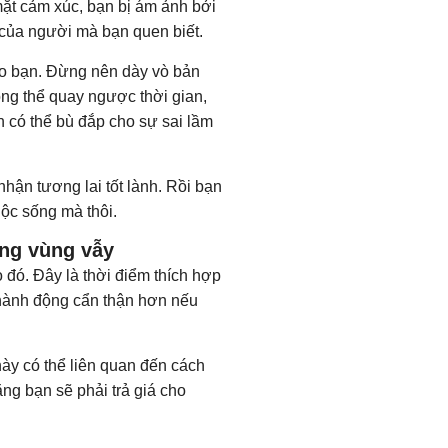
ặt cảm xúc, bạn bị ám ảnh bởi
i của người mà bạn quen biết.
ho bạn. Đừng nên dày vò bản
ông thể quay ngược thời gian,
 có thể bù đắp cho sự sai lầm
nhận tương lai tốt lành. Rồi bạn
uộc sống mà thôi.
ắng vùng vẫy
đó. Đây là thời điểm thích hợp
 hành động cẩn thận hơn nếu
này có thể liên quan đến cách
ng bạn sẽ phải trả giá cho