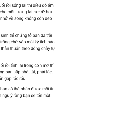
i rồi sống lại thì điều đó ám
cho một tương lai rực rỡ hơn.
g nhớ về song không còn đeo
inh thì chứng tỏ bạn đã trải
trông chờ vào một kỳ tích nào
 thản thuận theo dòng chảy tự
 rồi tỉnh lại trong cơn mơ thì
g bạn sắp phát tài, phát lộc.
n gặp rắc rối.
 bạn có thể nhận được một tin
nh ngụ ý rằng bạn sẽ tốn một