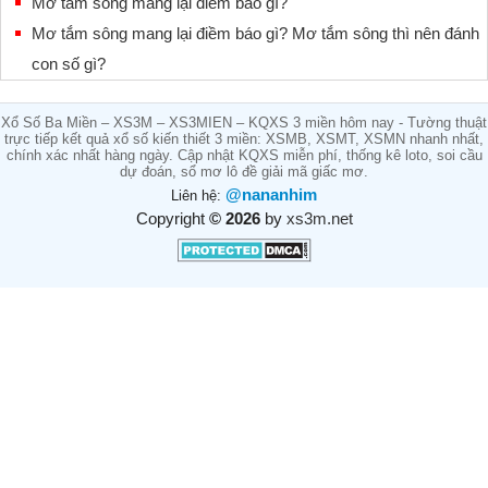
Mơ tắm sông mang lại điềm báo gì?
Mơ tắm sông mang lại điềm báo gì? Mơ tắm sông thì nên đánh
con số gì?
Xổ Số Ba Miền – XS3M – XS3MIEN – KQXS 3 miền hôm nay - Tường thuật
trực tiếp kết quả xổ số kiến thiết 3 miền: XSMB, XSMT, XSMN nhanh nhất,
chính xác nhất hàng ngày. Cập nhật KQXS miễn phí, thống kê loto, soi cầu
dự đoán, sổ mơ lô đề giải mã giấc mơ.
@nananhim
Liên hệ:
Copyright
© 2026
by
xs3m.net