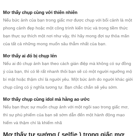
Mơ thấy chụp cùng với thiên nhiên
Nếu bức ảnh của bạn trong giấc mơ được chụp với bối cảnh là một
phong cảnh đẹp hoặc một công trình kiến ​​trúc và trong tiềm thức
bạn thực sự thích một nơi như vậy, thì hãy mong đợi sự thỏa mãn
của tất cả những mong muốn sâu thẳm nhất của bạn.
Mơ thấy ai đó bị chụp lén
Nếu ai đó chụp ảnh bạn theo cách gián điệp mà không có sự đồng
ý của bạn, thì có lẽ rất nhanh thôi bạn sẽ có một người ngưỡng mộ
bí mật hoặc thậm chí là người yêu. Một bức ảnh do người khác giới
chụp cũng có ý nghĩa tương tự. Bạn chắc chắn sẽ yêu sớm.
Mơ thấy chụp cùng idol mà hằng ao ước
Nếu bạn thực sự muốn chụp ảnh với một ngôi sao trong giấc mơ,
thì sự phù phiếm của bạn sẽ sớm dẫn đến một hành động mạo
hiểm và thậm chí là khiếm nhã
Mơ thấy tự sướng ( selfie ) trong giấc mơ