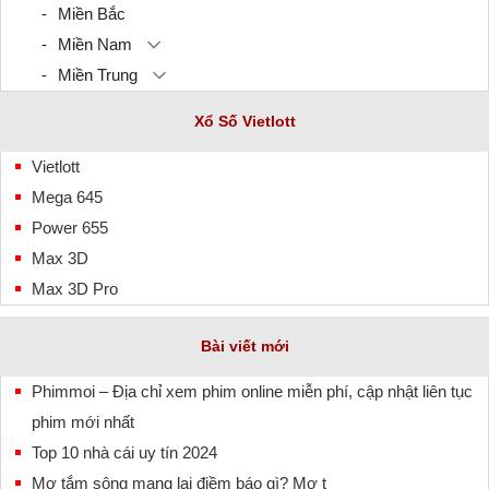
Miền Bắc
Miền Nam
Miền Trung
Xổ Số Vietlott
Vietlott
Mega 645
Power 655
Max 3D
Max 3D Pro
Bài viết mới
Phimmoi – Địa chỉ xem phim online miễn phí, cập nhật liên tục
phim mới nhất
Top 10 nhà cái uy tín 2024
Mơ tắm sông mang lại điềm báo gì? Mơ t