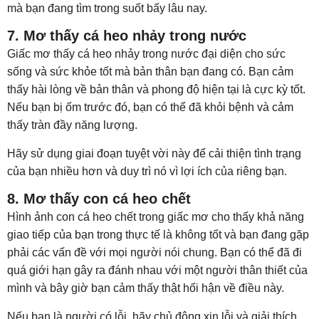
mà bạn đang tìm trong suốt bấy lâu nay.
7. Mơ thấy cá heo nhảy trong nước
Giấc mơ thấy cá heo nhảy trong nước đại diện cho sức
sống và sức khỏe tốt mà bản thân bạn đang có. Bạn cảm
thấy hài lòng về bản thân và phong độ hiện tại là cực kỳ tốt.
Nếu bạn bị ốm trước đó, bạn có thể đã khỏi bệnh và cảm
thấy tràn đầy năng lượng.
Hãy sử dụng giai đoạn tuyệt vời này để cải thiện tình trạng
của bạn nhiều hơn và duy trì nó vì lợi ích của riêng bạn.
8. Mơ thấy con cá heo chết
Hình ảnh con cá heo chết trong giấc mơ cho thấy khả năng
giao tiếp của bạn trong thực tế là không tốt và bạn đang gặp
phải các vấn đề với mọi người nói chung. Bạn có thể đã đi
quá giới hạn gây ra đánh nhau với một người thân thiết của
mình và bây giờ bạn cảm thấy thật hối hận về điều này.
Nếu bạn là người có lỗi, hãy chủ động xin lỗi và giải thích