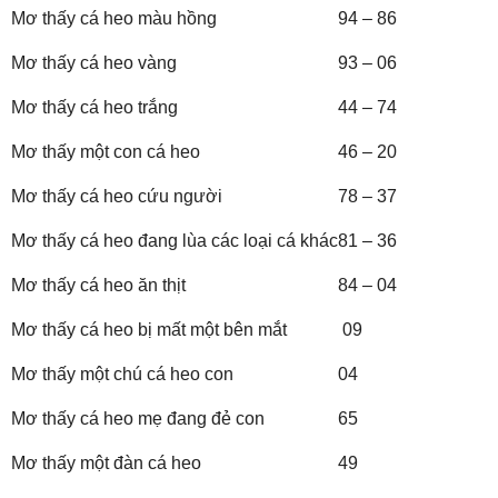
Mơ thấy cá heo màu hồng
94 – 86
Mơ thấy cá heo vàng
93 – 06
Mơ thấy cá heo trắng
44 – 74
Mơ thấy một con cá heo
46 – 20
Mơ thấy cá heo cứu người
78 – 37
Mơ thấy cá heo đang lùa các loại cá khác
81 – 36
Mơ thấy cá heo ăn thịt
84 – 04
Mơ thấy cá heo bị mất một bên mắt
09
Mơ thấy một chú cá heo con
04
Mơ thấy cá heo mẹ đang đẻ con
65
Mơ thấy một đàn cá heo
49