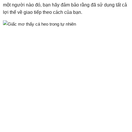
một người nào đó, bạn hãy đảm bảo rằng đã sử dụng tất cả
lợi thế về giao tiếp theo cách của bạn.