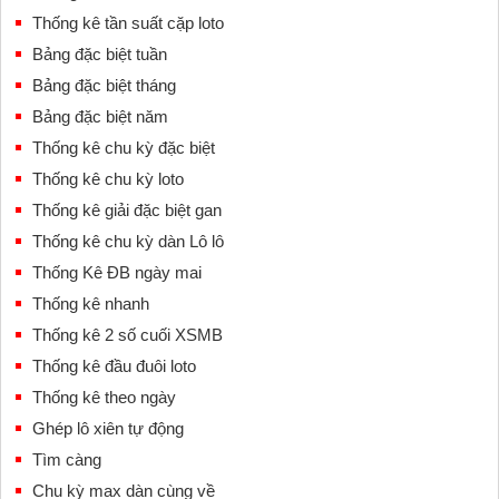
Thống kê tần suất cặp loto
Bảng đặc biệt tuần
Bảng đặc biệt tháng
Bảng đặc biệt năm
Thống kê chu kỳ đặc biệt
Thống kê chu kỳ loto
Thống kê giải đặc biệt gan
Thống kê chu kỳ dàn Lô lô
Thống Kê ĐB ngày mai
Thống kê nhanh
Thống kê 2 số cuối XSMB
Thống kê đầu đuôi loto
Thống kê theo ngày
Ghép lô xiên tự động
Tìm càng
Chu kỳ max dàn cùng về