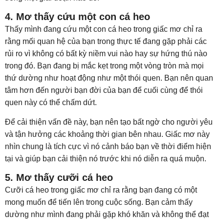
4. Mơ thấy cứu một con cá heo
Thấy mình đang cứu một con cá heo trong giấc mơ chỉ ra
rằng mối quan hệ của bạn trong thực tế đang gặp phải các
rủi ro vì không có bất kỳ niềm vui nào hay sự hứng thú nào
trong đó. Bạn đang bị mắc kẹt trong một vòng tròn mà mọi
thứ dường như hoạt động như một thói quen. Bạn nên quan
tâm hơn đến người bạn đời của bạn để cuối cùng để thói
quen này có thể chấm dứt.
Để cải thiện vấn đề này, bạn nên tạo bất ngờ cho người yêu
và tận hưởng các khoảng thời gian bên nhau. Giấc mơ này
nhìn chung là tích cực vì nó cảnh báo bạn về thời điểm hiện
tại và giúp bạn cải thiện nó trước khi nó diễn ra quá muộn.
5. Mơ thấy cưỡi cá heo
Cưỡi cá heo trong giấc mơ chỉ ra rằng bạn đang có một
mong muốn để tiến lên trong cuộc sống. Bạn cảm thấy
dường như mình đang phải gặp khó khăn và không thể đạt