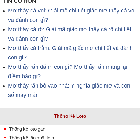
TIN CŨ HƠN
Mơ thấy cá voi: Giải mã chi tiết giấc mơ thấy cá voi
và đánh con gì?
Mơ thấy cá rô: Giải mã giấc mơ thấy cá rô chi tiết
và đánh con gì?
Mơ thấy cá trắm: Giải mã giấc mơ chi tiết và đánh
con gì?
Mơ thấy rắn đánh con gì? Mơ thấy rắn mang lại
điềm báo gì?
Mơ thấy rắn bò vào nhà: Ý nghĩa giấc mơ và con
số may mắn
Thống Kê Loto
Thống kê loto gan
Thống kê tần suất loto