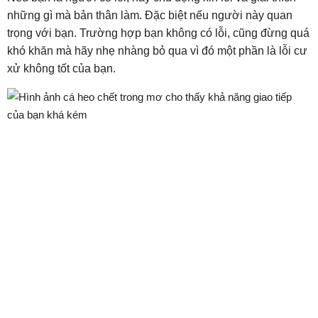
những gì mà bản thân làm. Đặc biệt nếu người này quan
trọng với bạn. Trường hợp bạn không có lỗi, cũng đừng quá
khó khăn mà hãy nhẹ nhàng bỏ qua vì đó một phần là lỗi cư
xử không tốt của bạn.