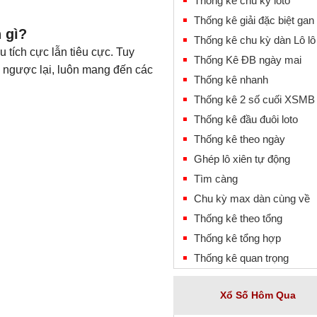
Thống kê chu kỳ loto
Thống kê giải đặc biệt gan
 gì?
Thống kê chu kỳ dàn Lô lô
tích cực lẫn tiêu cực. Tuy
Thống Kê ĐB ngày mai
 ngược lại, luôn mang đến các
Thống kê nhanh
Thống kê 2 số cuối XSMB
Thống kê đầu đuôi loto
Thống kê theo ngày
Ghép lô xiên tự động
Tìm càng
Chu kỳ max dàn cùng về
Thống kê theo tổng
Thống kê tổng hợp
Thống kê quan trọng
Xổ Số Hôm Qua