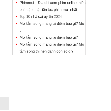
Phimmoi – Địa chỉ xem phim online miễn
phí, cập nhật liên tục phim mới nhất
Top 10 nhà cái uy tín 2024
Mơ tắm sông mang lại điềm báo gì? Mơ
t
Mơ tắm sông mang lại điềm báo gì?
Mơ tắm sông mang lại điềm báo gì? Mơ
tắm sông thì nên đánh con số gì?