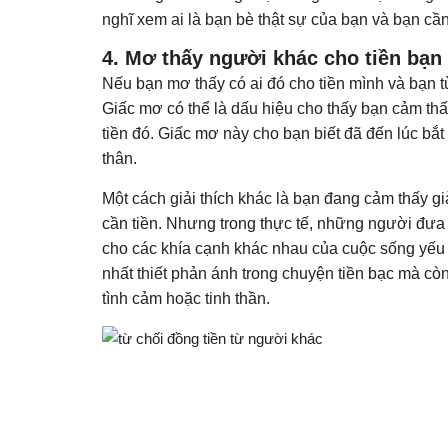
nghĩ xem ai là bạn bè thật sự của bạn và bạn cần
4. Mơ thấy người khác cho tiền bạn 
Nếu bạn mơ thấy có ai đó cho tiền mình và bạn t
Giấc mơ có thể là dấu hiệu cho thấy bạn cảm th
tiền đó. Giấc mơ này cho bạn biết đã đến lúc bắt 
thân.
Một cách giải thích khác là bạn đang cảm thấy gi
cần tiền. Nhưng trong thực tế, những người đưa 
cho các khía cạnh khác nhau của cuộc sống yếu 
nhất thiết phản ánh trong chuyện tiền bạc mà còn
tình cảm hoặc tinh thần.