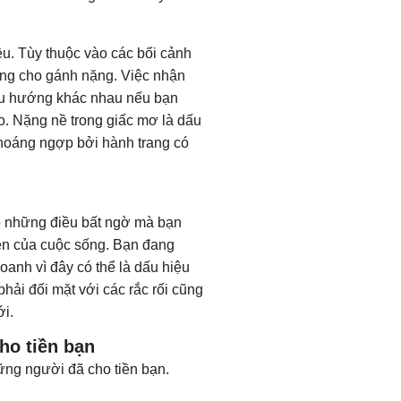
iều. Tùy thuộc vào các bối cảnh
ưng cho gánh nặng. Việc nhận
 xu hướng khác nhau nếu bạn
. Nặng nề trong giấc mơ là dấu
choáng ngợp bởi hành trang có
o những điều bất ngờ mà bạn
ện của cuộc sống. Bạn đang
anh vì đây có thể là dấu hiệu
hải đối mặt với các rắc rối cũng
ới.
ho tiền bạn
hững người đã cho tiền bạn.