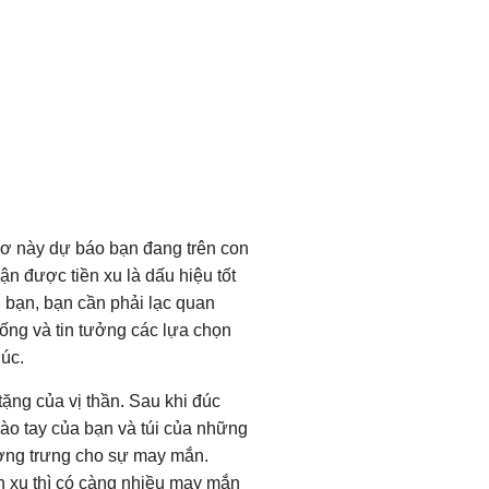
mơ này dự báo bạn đang trên con
 được tiền xu là dấu hiệu tốt
i bạn, bạn cần phải lạc quan
ống và tin tưởng các lựa chọn
húc.
tặng của vị thần. Sau khi đúc
ào tay của bạn và túi của những
ượng trưng cho sự may mắn.
n xu thì có càng nhiều may mắn