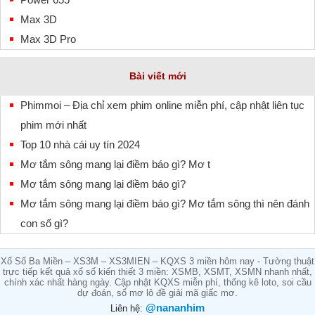
Max 3D
Max 3D Pro
Bài viết mới
Phimmoi – Địa chỉ xem phim online miễn phí, cập nhật liên tục
phim mới nhất
Top 10 nhà cái uy tín 2024
Mơ tắm sông mang lại điềm báo gì? Mơ t
Mơ tắm sông mang lại điềm báo gì?
Mơ tắm sông mang lại điềm báo gì? Mơ tắm sông thì nên đánh
con số gì?
Xổ Số Ba Miền – XS3M – XS3MIEN – KQXS 3 miền hôm nay - Tường thuật
trực tiếp kết quả xổ số kiến thiết 3 miền: XSMB, XSMT, XSMN nhanh nhất,
chính xác nhất hàng ngày. Cập nhật KQXS miễn phí, thống kê loto, soi cầu
dự đoán, sổ mơ lô đề giải mã giấc mơ.
@nananhim
Liên hệ: