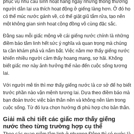
phục vụ nhu cầu sinh hoạt hàng ngày nhưng thông thường
người dân lại ưa thích hoạt động ở giếng làng hơn. Ở đó họ
có thể múc nước gánh về, có thể giặt giũ tắm rửa, tạo nên
một không gian sinh hoạt cộng đồng vô cùng đặc sắc.
Đằng sau mỗi giấc mộng về cái giếng nước chính là những
điềm báo tâm linh hết sức ý nghĩa và quan trọng mà chúng
ta cần khám phá và nắm bắt. Việc nằm mơ thấy giếng nước
khiến nhiều người cảm thấy hoang mang, sợ hãi. Không
biết giấc mơ này ảnh hưởng thế nào đến cuộc sống tương
lai.
Với người mê tín thì mơ thấy giếng nước là cơ sở để họ biết
trước phần nào vận mệnh tương lai. Dựa theo điềm báo mà
bạn đoán trước việc bản thân nên và không nên làm trong
cuộc sống. Từ đó lựa chọn hướng đi phù hợp cho bản thân.
Giải mã chi tiết các giấc mơ thấy giếng
nước theo từng trường hợp cụ thể
Theo các quan niệm tâm linh ở phương Đông thì có nước là