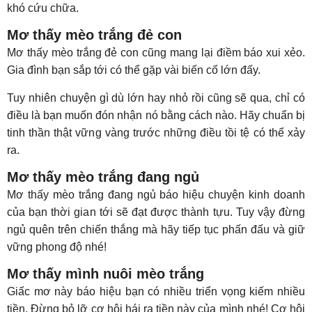
khó cứu chữa.
Mơ thấy mèo trắng đẻ con
Mơ thấy mèo trắng đẻ con cũng mang lại điềm báo xui xẻo.
Gia đình bạn sắp tới có thể gặp vài biến cố lớn đấy.
Tuy nhiên chuyện gì dù lớn hay nhỏ rồi cũng sẽ qua, chỉ có
điều là bạn muốn đón nhận nó bằng cách nào. Hãy chuẩn bị
tinh thần thật vững vàng trước những điều tồi tệ có thể xảy
ra.
Mơ thấy mèo trắng đang ngủ
Mơ thấy mèo trắng đang ngủ báo hiệu chuyện kinh doanh
của bạn thời gian tới sẽ đạt được thành tựu. Tuy vậy đừng
ngủ quên trên chiến thắng mà hãy tiếp tục phấn đấu và giữ
vững phong độ nhé!
Mơ thấy mình nuôi mèo trắng
Giấc mơ này báo hiệu bạn có nhiều triển vọng kiếm nhiều
tiền. Đừng bỏ lỡ cơ hội hái ra tiền này của mình nhé! Cơ hội