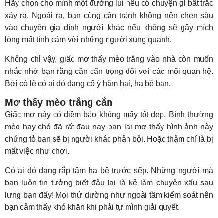
Hãy chọn cho mình một đường lui nếu có chuyện gì bất trắc
xảy ra. Ngoài ra, bạn cũng cần tránh không nên chen sâu
vào chuyện gia đình người khác nếu không sẽ gây mích
lòng mất tình cảm với những người xung quanh.
Không chỉ vậy, giấc mơ thấy mèo trắng vào nhà còn muốn
nhắc nhở bạn rằng cần cẩn trọng đối với các mối quan hệ.
Bởi có lẽ có ai đó đang cố ý hãm hại, hạ bệ bạn.
Mơ thấy mèo trắng cắn
Giấc mơ này có điềm báo không mấy tốt đẹp. Bình thường
mèo hay chó đã rất đau nay bạn lại mơ thấy hình ảnh này
chứng tỏ bạn sẽ bị người khác phản bội. Hoặc thậm chí là bị
mất việc như chơi.
Có ai đó đang rắp tâm hạ bệ trước sếp. Những người mà
bạn luôn tin tưởng biết đâu lại là kẻ làm chuyện xấu sau
lưng bạn đấy! Mọi thứ dường như ngoài tầm kiểm soát nên
bạn cảm thấy khó khăn khi phải tự mình giải quyết.