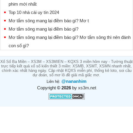
phim mới nhất
Top 10 nhà cái uy tín 2024
Mơ tắm sông mang lại điềm báo gì? Mơ t
Mơ tắm sông mang lại điềm báo gì?
Mơ tắm sông mang lại điềm báo gì? Mơ tắm sông thì nên đánh
con số gì?
Xổ Số Ba Miền – XS3M – XS3MIEN – KQXS 3 miền hôm nay - Tường thuật
trực tiếp kết quả xổ số kiến thiết 3 miền: XSMB, XSMT, XSMN nhanh nhất,
chính xác nhất hàng ngày. Cập nhật KQXS miễn phí, thống kê loto, soi cầu
dự đoán, sổ mơ lô đề giải mã giấc mơ.
@nananhim
Liên hệ:
Copyright
© 2026
by
xs3m.net