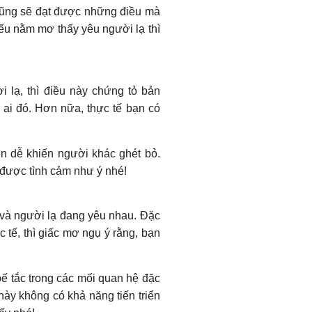
cũng sẽ đạt được những điều mà
nếu nằm mơ thấy yêu người lạ thì
 lạ, thì điều này chứng tỏ bản
ai đó. Hơn nữa, thực tế bạn có
n dễ khiến người khác ghét bỏ.
được tình cảm như ý nhé!
 và người lạ đang yêu nhau. Đặc
 tế, thì giấc mơ ngụ ý rằng, bạn
ế tắc trong các mối quan hệ đặc
này không có khả năng tiến triển