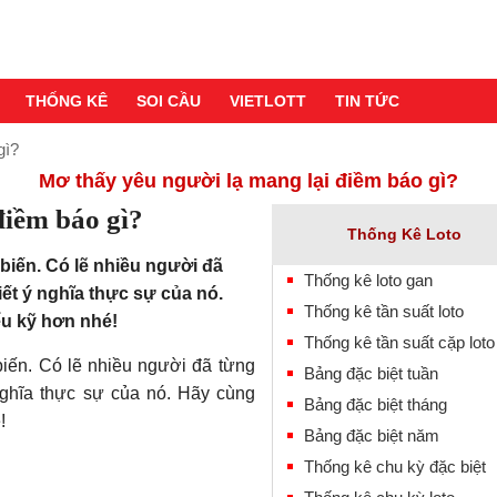
THỐNG KÊ
SOI CẦU
VIETLOTT
TIN TỨC
gì?
Mơ thấy yêu người lạ mang lại điềm báo gì?
điềm báo gì?
Thống Kê Loto
biến. Có lẽ nhiều người đã
Thống kê loto gan
ết ý nghĩa thực sự của nó.
Thống kê tần suất loto
ểu kỹ hơn nhé!
Thống kê tần suất cặp loto
iến. Có lẽ nhiều người đã từng
Bảng đặc biệt tuần
nghĩa thực sự của nó. Hãy cùng
Bảng đặc biệt tháng
!
Bảng đặc biệt năm
Thống kê chu kỳ đặc biệt