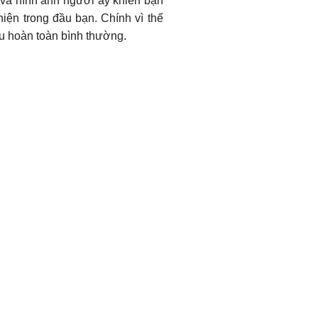
ó và hình ảnh người ấy khiến bạn
iện trong đầu bạn. Chính vì thế
ều hoàn toàn bình thường.