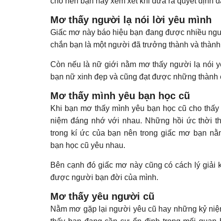
cho nên bạn hãy xem xét khi đưa ra quyết định đ
Mơ thấy người lạ nói lời yêu mình
Giấc mơ này báo hiệu bạn đang được nhiều ngườ
chắn bạn là một người đã trưởng thành và thành 
Còn nếu là nữ giới nằm mơ thấy người lạ nói y
bạn nữ xinh đẹp và cũng đạt được những thành 
Mơ thấy mình yêu bạn học cũ
Khi bạn mơ thấy mình yêu bạn học cũ cho thấy 
niệm đáng nhớ với nhau. Những hồi ức thời tha
trong kí ức của bạn nên trong giấc mơ bạn n
bạn học cũ yêu nhau.
Bên cạnh đó giấc mơ này cũng có cách lý giải 
được người bạn đời của mình.
Mơ thấy yêu người cũ
Nằm mơ gặp lại người yêu cũ hay những kỷ niệm