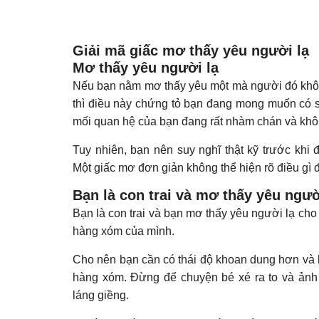
Giải mã giấc mơ thấy yêu người lạ
Mơ thấy yêu người lạ
Nếu bạn nằm mơ thấy yêu một mà người đó không
thì điều này chứng tỏ bạn đang mong muốn có sự
mối quan hệ của bạn đang rất nhàm chán và không
Tuy nhiên, bạn nên suy nghĩ thật kỹ trước khi 
Một giấc mơ đơn giản không thể hiện rõ điều gì 
Bạn là con trai và mơ thấy yêu ngườ
Bạn là con trai và bạn mơ thấy yêu người lạ ch
hàng xóm của mình.
Cho nên bạn cần có thái độ khoan dung hơn và 
hàng xóm. Đừng để chuyện bé xé ra to và ản
láng giềng.