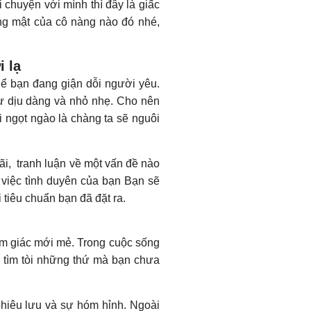
 chuyện với mình thì đây là giấc
ng mật của cô nàng nào đó nhé,
i lạ
hể bạn đang giận dỗi người yêu.
sự dịu dàng và nhỏ nhẹ. Cho nên
i ngọt ngào là chàng ta sẽ nguôi
ãi, tranh luận về một vấn đề nào
g việc tình duyên của bạn Bạn sẽ
tiêu chuẩn bạn đã đặt ra.
ảm giác mới mẻ. Trong cuộc sống
 tìm tòi những thứ mà bạn chưa
 phiêu lưu và sự hóm hỉnh. Ngoài