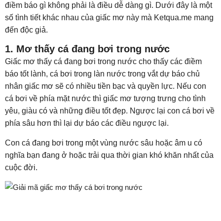
điềm báo gì không phải là điều dễ dàng gì. Dưới đây là một
số tình tiết khác nhau của giấc mơ này mà Ketqua.me mang
đến độc giả.
1. Mơ thấy cá đang bơi trong nước
Giấc mơ thấy cá đang bơi trong nước cho thấy các điềm
báo tốt lành, cá bơi trong làn nước trong vắt dự báo chủ
nhân giấc mơ sẽ có nhiều tiền bạc và quyền lực. Nếu con
cá bơi về phía mặt nước thì giấc mơ tượng trưng cho tình
yêu, giàu có và những điều tốt đẹp. Ngược lại con cá bơi về
phía sâu hơn thì lại dự báo các điều ngược lại.
Con cá đang bơi trong một vùng nước sâu hoặc âm u có
nghĩa bạn đang ở hoặc trải qua thời gian khó khăn nhất của
cuộc đời.