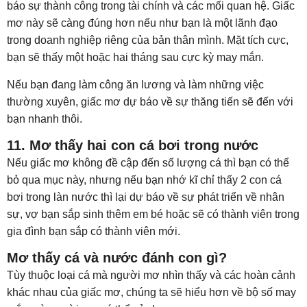
báo sự thành công trong tài chính và các mối quan hệ. Giấc
mơ này sẽ càng đúng hơn nếu như bạn là một lãnh đạo
trong doanh nghiệp riêng của bản thân mình. Mặt tích cực,
bạn sẽ thấy một hoặc hai tháng sau cực kỳ may mắn.
Nếu bạn đang làm công ăn lương và làm những việc
thường xuyên, giấc mơ dự báo về sự thăng tiến sẽ đến với
bạn nhanh thôi.
11. Mơ thấy hai con cá bơi trong nước
Nếu giấc mơ không đề cập đến số lượng cá thì bạn có thể
bỏ qua mục này, nhưng nếu bạn nhớ kĩ chỉ thấy 2 con cá
bơi trong làn nước thì lại dự báo về sự phát triển về nhân
sự, vợ bạn sắp sinh thêm em bé hoặc sẽ có thành viên trong
gia đình bạn sắp có thành viên mới.
Mơ thấy cá và nước đánh con gì?
Tùy thuộc loại cá mà người mơ nhìn thấy và các hoàn cảnh
khác nhau của giấc mơ, chúng ta sẽ hiểu hơn về bộ số may