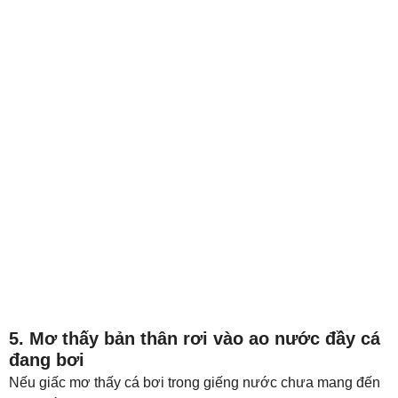
5. Mơ thấy bản thân rơi vào ao nước đầy cá
đang bơi
Nếu giấc mơ thấy cá bơi trong giếng nước chưa mang đến