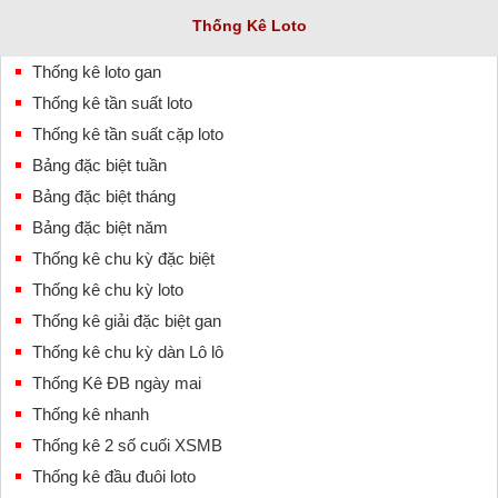
Thống Kê Loto
Thống kê loto gan
Thống kê tần suất loto
Thống kê tần suất cặp loto
Bảng đặc biệt tuần
Bảng đặc biệt tháng
Bảng đặc biệt năm
Thống kê chu kỳ đặc biệt
Thống kê chu kỳ loto
Thống kê giải đặc biệt gan
Thống kê chu kỳ dàn Lô lô
Thống Kê ĐB ngày mai
Thống kê nhanh
Thống kê 2 số cuối XSMB
Thống kê đầu đuôi loto