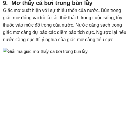
9. Mơ thấy cá bơi trong bùn lầy
Giấc mơ xuất hiện với sự thiếu thốn của nước. Bùn trong
giấc mơ đóng vai trò là các thử thách trong cuộc sống, tùy
thuộc vào mức độ trong của nước. Nước càng sạch trong
giấc mơ càng dự báo các điềm báo tích cực. Ngược lại nếu
nước càng đục thì ý nghĩa của giấc mơ càng tiêu cực.