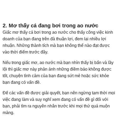
2. Mơ thấy cá đang bơi trong ao nước
Giấc mơ thấy cá bơi trong ao nước cho thấy công việc kinh
doanh của bạn đang trên đà thuận lợi, đem lại nhiều lợi
nhuận. Những thành tích mà bạn không thể nào đạt được
vào thời điểm trước đây.
Nếu trong giấc mơ, ao nước mà bạn nhìn thấy bị bẩn và lầy
lội thì giấc mơ này phản ánh những điềm báo không được
tốt, chuyện tình cảm của bạn đang sứt mẻ hoặc sức khỏe
bạn đang có vấn đề.
Để các vấn đề được giải quyết, bạn nên ngừng tạm thời mọi
việc đang làm và suy nghĩ xem đang có vấn đề gì đối với
bạn, phải tìm ra nguyên nhân trước khi mọi thứ quá muộn
màng.