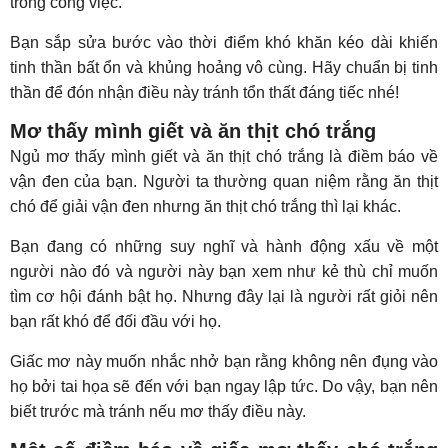
trong công việc.
Bạn sắp sửa bước vào thời điểm khó khăn kéo dài khiến
tinh thần bất ổn và khủng hoảng vô cùng. Hãy chuẩn bị tinh
thần để đón nhận điều này tránh tổn thất đáng tiếc nhé!
Mơ thấy mình giết và ăn thịt chó trắng
Ngủ mơ thấy mình giết và ăn thịt chó trắng là điềm báo về
vận đen của bạn. Người ta thường quan niệm rằng ăn thịt
chó để giải vận đen nhưng ăn thịt chó trắng thì lại khác.
Bạn đang có những suy nghĩ và hành động xấu về một
người nào đó và người này bạn xem như kẻ thù chỉ muốn
tìm cơ hội đánh bật họ. Nhưng đây lại là người rất giỏi nên
bạn rất khó để đối đầu với họ.
Giấc mơ này muốn nhắc nhở bạn rằng không nên đụng vào
họ bởi tai họa sẽ đến với bạn ngay lập tức. Do vậy, bạn nên
biết trước mà tránh nếu mơ thấy điều này.