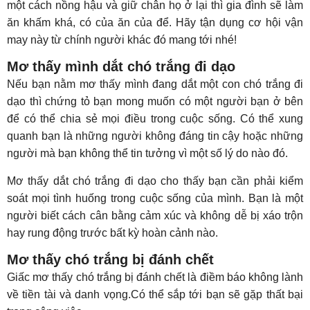
một cách nồng hậu và giữ chân họ ở lại thì gia đình sẽ làm
ăn khấm khá, có của ăn của để. Hãy tận dụng cơ hội vận
may này từ chính người khác đó mang tới nhé!
Mơ thấy mình dắt chó trắng đi dạo
Nếu bạn nằm mơ thấy mình đang dắt một con chó trắng đi
dạo thì chứng tỏ bạn mong muốn có một người bạn ở bên
để có thể chia sẻ mọi điều trong cuộc sống. Có thể xung
quanh bạn là những người không đáng tin cậy hoặc những
người mà bạn không thể tin tưởng vì một số lý do nào đó.
Mơ thấy dắt chó trắng đi dạo cho thấy bạn cần phải kiểm
soát mọi tình huống trong cuộc sống của mình. Bạn là một
người biết cách cân bằng cảm xúc và không dễ bị xáo trộn
hay rung động trước bất kỳ hoàn cảnh nào.
Mơ thấy chó trắng bị đánh chết
Giấc mơ thấy chó trắng bị đánh chết là điềm báo không lành
về tiền tài và danh vọng.Có thể sắp tới bạn sẽ gặp thất bại