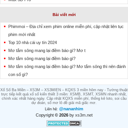
Bài viết mới
Phimmoi – Địa chỉ xem phim online miễn phí, cập nhật liên tục
phim mới nhất
Top 10 nhà cái uy tín 2024
Mơ tắm sông mang lại điềm báo gì? Mơ t
Mơ tắm sông mang lại điềm báo gì?
Mơ tắm sông mang lại điềm báo gì? Mơ tắm sông thì nên đánh
con số gì?
Xổ Số Ba Miền – XS3M – XS3MIEN – KQXS 3 miền hôm nay - Tường thuật
trực tiếp kết quả xổ số kiến thiết 3 miền: XSMB, XSMT, XSMN nhanh nhất,
chính xác nhất hàng ngày. Cập nhật KQXS miễn phí, thống kê loto, soi cầu
dự đoán, sổ mơ lô đề giải mã giấc mơ.
@nananhim
Liên hệ:
Copyright
© 2026
by
xs3m.net