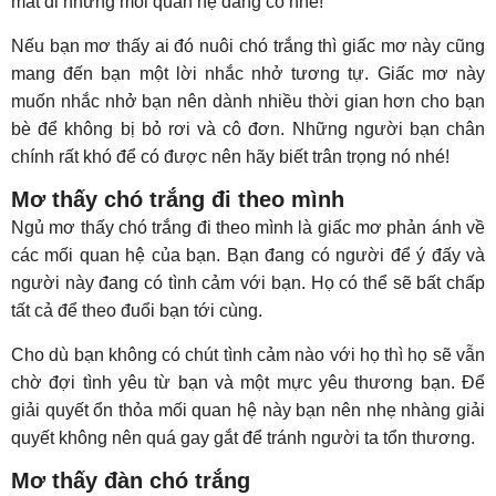
mất đi những mối quan hệ đáng có nhé!
Nếu bạn mơ thấy ai đó nuôi chó trắng thì giấc mơ này cũng
mang đến bạn một lời nhắc nhở tương tự. Giấc mơ này
muốn nhắc nhở bạn nên dành nhiều thời gian hơn cho bạn
bè để không bị bỏ rơi và cô đơn. Những người bạn chân
chính rất khó để có được nên hãy biết trân trọng nó nhé!
Mơ thấy chó trắng đi theo mình
Ngủ mơ thấy chó trắng đi theo mình là giấc mơ phản ánh về
các mối quan hệ của bạn. Bạn đang có người để ý đấy và
người này đang có tình cảm với bạn. Họ có thể sẽ bất chấp
tất cả để theo đuổi bạn tới cùng.
Cho dù bạn không có chút tình cảm nào với họ thì họ sẽ vẫn
chờ đợi tình yêu từ bạn và một mực yêu thương bạn. Để
giải quyết ổn thỏa mối quan hệ này bạn nên nhẹ nhàng giải
quyết không nên quá gay gắt để tránh người ta tổn thương.
Mơ thấy đàn chó trắng