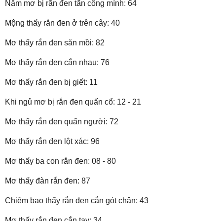
Nằm mơ bị rắn đen tấn công mình: 64
Mộng thấy rắn đen ở trên cây: 40
Mơ thấy rắn đen săn mồi: 82
Mơ thấy rắn đen cắn nhau: 76
Mơ thấy rắn đen bị giết: 11
Khi ngủ mơ bị rắn đen quấn cổ: 12 - 21
Mơ thấy rắn đen quấn người: 72
Mơ thấy rắn đen lột xác: 96
Mơ thấy ba con rắn đen: 08 - 80
Mơ thấy đàn rắn đen: 87
Chiêm bao thấy rắn đen cắn gót chân: 43
Mơ thấy rắn đen cắn tay: 34