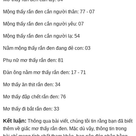
Mộng thấy rắn đen cắn người thân: 77 - 07
Mộng thấy rắn đen cắn người yêu: 07
Mộng thấy rắn đen cắn người lạ: 54
Nằm mộng thấy rắn đen đang đẻ con: 03
Phụ nữ mơ thấy rắn đen: 81
Đàn ông nằm mơ thấy rắn đen: 17 - 71
Mơ thấy ăn thịt rắn đen: 34
Mơ thấy đập chết rắn đen: 76
Mơ thấy đi bắt rắn đen: 33
Kết luận:
Thông qua bài viết, chúng tôi tin rằng bạn đã biết
thêm về giấc mơ thấy rắn đen. Mặc dù vậy, thông tin trong