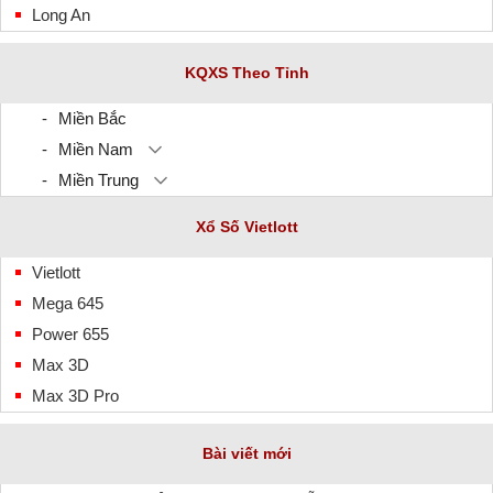
Long An
KQXS Theo Tỉnh
Miền Bắc
Miền Nam
Miền Trung
Xổ Số Vietlott
Vietlott
Mega 645
Power 655
Max 3D
Max 3D Pro
Bài viết mới