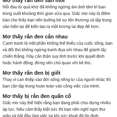
Mơ thấy rắn đen săn mồi
Nỗi đau từ quá khứ đã không ngừng ám ảnh tâm trí bạn
trong suốt khoảng thời gian vừa qua. Giấc mơ này là điềm
báo cho thấy bạn nên buông bỏ sự tổn thương và tập trung
vào hiện tại để kiến tạo ra một tương lai đẹp đẽ hơn.
Mơ thấy rắn đen cắn nhau
Cạnh tranh là một phần không thể thiếu của cuộc sống, bạn
và đối thủ không ngừng tranh đua với nhau để giành lấy
chiến thắng. Hãy cẩn thận suy tính trước khi quyết định
hoặc hành động, đừng nên chủ quan với kẻ thù.
Mơ thấy rắn đen bị giết
Thay vì can thiệp vào đời sống riêng tư của người khác thì
bạn cần tập trung hoàn toàn vào công việc của mình.
Mơ thấy bị rắn đen quấn cổ
Giấc mơ này thể hiện rằng bạn đang phải chịu đựng nhiều
áp lực. Nếu cảm thấy kiệt sức thì bạn nên nghỉ ngơi thư
giãn và bắt đầu làm việc lại khi sức khoẻ đã ổn định.