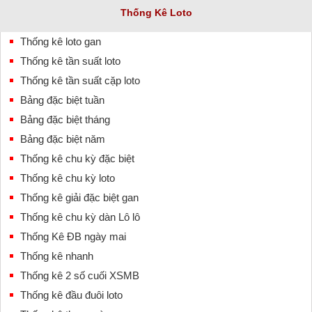
Thống Kê Loto
Thống kê loto gan
Thống kê tần suất loto
Thống kê tần suất cặp loto
Bảng đặc biệt tuần
Bảng đặc biệt tháng
Bảng đặc biệt năm
Thống kê chu kỳ đặc biệt
Thống kê chu kỳ loto
Thống kê giải đặc biệt gan
Thống kê chu kỳ dàn Lô lô
Thống Kê ĐB ngày mai
Thống kê nhanh
Thống kê 2 số cuối XSMB
Thống kê đầu đuôi loto