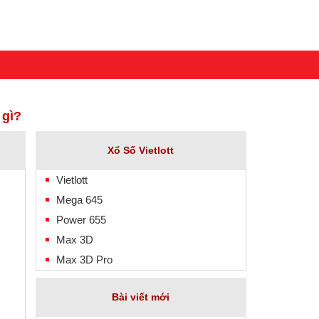
 gì?
Xổ Số Vietlott
Vietlott
Mega 645
Power 655
Max 3D
Max 3D Pro
Bài viết mới