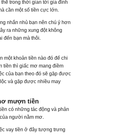
hể trong thời gian tới gia đình
à cần một số tiền cực lớn.
đang nhắn nhủ bạn nên chú ý hơn
gây ra những xung đột không
ại đến bạn mà thôi.
n một khoản tiền nào đó để chi
n tiền thì giấc mơ mang điềm
ệc của bạn theo đó sẽ gặp được
t lộc và gặp được nhiều may
 mơ mượn tiền
 tiền có những tác động và phản
n của người nằm mơ.
iệc vay tiền ở đây tượng trưng