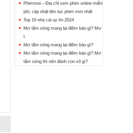
Phimmoi – Địa chỉ xem phim online miễn
phí, cập nhật liên tục phim mới nhất
Top 10 nhà cái uy tín 2024
Mơ tắm sông mang lại điềm báo gì? Mơ
t
Mơ tắm sông mang lại điềm báo gì?
Mơ tắm sông mang lại điềm báo gì? Mơ
tắm sông thì nên đánh con số gì?