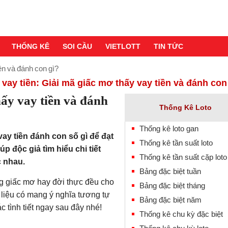
THỐNG KÊ
SOI CẦU
VIETLOTT
TIN TỨC
ền và đánh con gì?
vay tiền: Giải mã giấc mơ thấy vay tiền và đánh con
ấy vay tiền và đánh
Thống Kê Loto
Thống kê loto gan
ay tiền đánh con số gì để đạt
Thống kê tần suất loto
 độc giả tìm hiểu chi tiết
Thống kê tần suất cặp loto
c nhau.
Bảng đặc biệt tuần
g giấc mơ hay đời thực đều cho
Bảng đặc biệt tháng
 liệu có mang ý nghĩa tương tự
Bảng đặc biệt năm
c tình tiết ngay sau đây nhé!
Thống kê chu kỳ đặc biệt