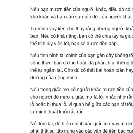
Nếu bạn mượn tiền của người khác, điều đó có 
khó khăn và bạn cần sự giúp đỡ của người khác 
Tự mình vay tiền cho thấy rằng những người khá
bạn. Nếu có khả năng, bạn có thể chìa tay ra gi
thể tích lũy việc tốt, bạn sẽ được đền đáp.
Nếu tình hình tài chính của bạn gần đây không tốt
sống thực, bạn có thể hoặc đã phải chịu những t
thể tự ngẫm lại. Cho dù có thất bại hoàn toàn ha
đường của riêng mình.
Nếu trong giấc mơ có người khác mượn tiền củ
cho người đó mượn, giấc mơ là lời nhắc nhở rằ
lỗ hoặc bị thua lỗ, vì quan hệ giữa các bạn rất tố
tự mình thoát khỏi rắc rối.
Nói tóm lại, để hiểu chính xác giấc mơ vay mượn 
phải thật sự tập trung vào các vấn đề tiền bạc x