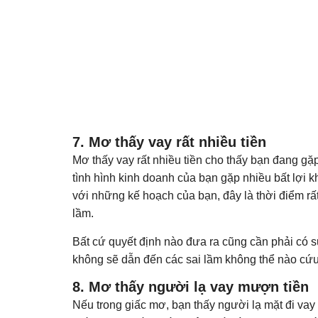
7. Mơ thấy vay rất nhiều tiền
Mơ thấy vay rất nhiều tiền cho thấy bạn đang g
tình hình kinh doanh của bạn gặp nhiều bất lợi 
với những kế hoạch của bạn, đây là thời điểm rấ
lầm.
Bất cứ quyết định nào đưa ra cũng cần phải có s
không sẽ dẫn đến các sai lầm không thể nào cứ
8. Mơ thấy người lạ vay mượn tiền
Nếu trong giấc mơ, bạn thấy người lạ mặt đi vay