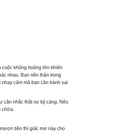
ặp cuộc khủng hoảng lớn khiến
khác nhau. Bạn nên thận trọng
t nhạy cảm mà bạn cần tránh sai
ự cân nhắc thật sự kỹ càng. Nếu
u chữa.
 mượn tiền thì giấc mơ này cho