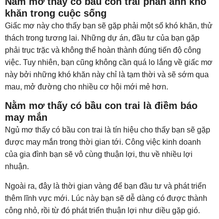
Nằm mơ thấy có bầu con trai phản ánh khó
khăn trong cuộc sống
Giấc mơ này cho thấy bạn sẽ gặp phải một số khó khăn, thử
thách trong tương lai. Những dự án, đầu tư của bạn gặp
phải trục trặc và không thể hoàn thành đúng tiến độ công
việc. Tuy nhiên, bạn cũng không cần quá lo lắng về giấc mơ
này bởi những khó khăn này chỉ là tạm thời và sẽ sớm qua
mau, mở đường cho nhiều cơ hội mới mẻ hơn.
Nằm mơ thấy có bầu con trai là điềm báo
may mắn
Ngủ mơ thấy có bầu con trai là tín hiệu cho thấy bạn sẽ gặp
được may mắn trong thời gian tới. Công việc kinh doanh
của gia đình bạn sẽ vô cùng thuận lợi, thu về nhiều lợi
nhuận.
Ngoài ra, đây là thời gian vàng để bạn đầu tư và phát triển
thêm lĩnh vực mới. Lúc này bạn sẽ dễ dàng có được thành
công nhỏ, rồi từ đó phát triển thuận lợi như diều gặp gió.