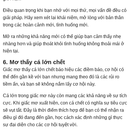
Điều quan trọng khi bạn nhớ với mọi thứ, mọi vấn đề đều có
giải pháp. Hãy xem xét lại khái niệm, mở lòng với bản thân
trong các hoàn cảnh mới, tình huống mới.
Mở ra những khả năng mới có thể giúp bạn cảm thấy nhẹ
nhàng hơn và giúp thoát khỏi tình huống không thoải mái ở
hiện tại.
6. Mơ thấy cá lớn chết
Giấc mơ thấy cá lớn chết báo hiệu các điềm báo, cơ hội có
thể đến gần kề với bạn nhưng mang theo đó là các rủi ro
tiềm ẩn, và bạn sẽ không nắm lấy cơ hội này.
Cá lớn trong giấc mơ này còn mang các khả năng về sự tích
cực. Khi giấc mơ xuất hiện, con cá chết có nghĩa sự tiêu cực
sẽ vụt tắt. Đây là thời điểm thích hợp để bạn có thể nhận ra
điều gì đó đang đến gần, học cách xác định những gì thực
sự đại diện cho các cơ hội tuyệt vời.