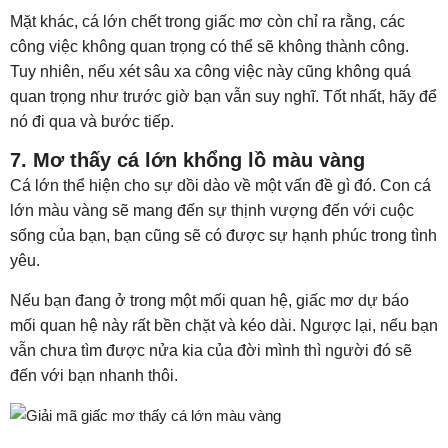
Mặt khác, cá lớn chết trong giấc mơ còn chỉ ra rằng, các
công việc không quan trọng có thể sẽ không thành công.
Tuy nhiên, nếu xét sâu xa công việc này cũng không quá
quan trọng như trước giờ bạn vẫn suy nghĩ. Tốt nhất, hãy để
nó đi qua và bước tiếp.
7. Mơ thấy cá lớn khổng lồ màu vàng
Cá lớn thể hiện cho sự dồi dào về một vấn đề gì đó. Con cá
lớn màu vàng sẽ mang đến sự thịnh vượng đến với cuộc
sống của bạn, bạn cũng sẽ có được sự hạnh phúc trong tình
yêu.
Nếu bạn đang ở trong một mối quan hệ, giấc mơ dự báo
mối quan hệ này rất bền chặt và kéo dài. Ngược lại, nếu bạn
vẫn chưa tìm được nửa kia của đời mình thì người đó sẽ
đến với bạn nhanh thôi.