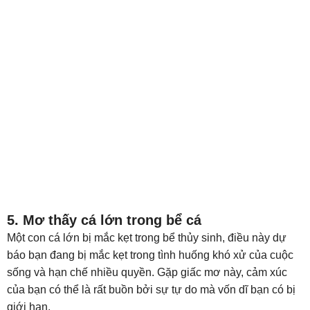
5. Mơ thấy cá lớn trong bể cá
Một con cá lớn bị mắc kẹt trong bể thủy sinh, điều này dự
báo bạn đang bị mắc kẹt trong tình huống khó xử của cuộc
sống và hạn chế nhiều quyền. Gặp giấc mơ này, cảm xúc
của bạn có thể là rất buồn bởi sự tự do mà vốn dĩ bạn có bị
giới hạn.