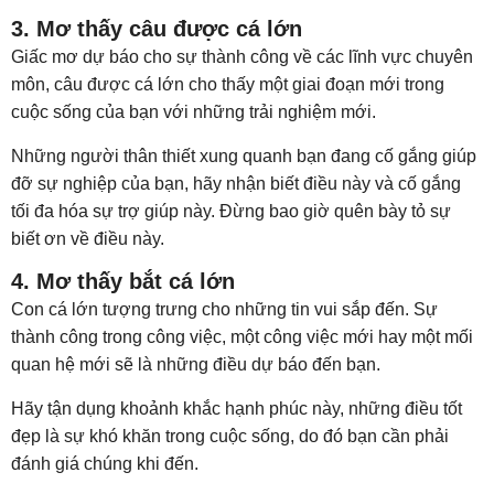
3. Mơ thấy câu được cá lớn
Giấc mơ dự báo cho sự thành công về các lĩnh vực chuyên
môn, câu được cá lớn cho thấy một giai đoạn mới trong
cuộc sống của bạn với những trải nghiệm mới.
Những người thân thiết xung quanh bạn đang cố gắng giúp
đỡ sự nghiệp của bạn, hãy nhận biết điều này và cố gắng
tối đa hóa sự trợ giúp này. Đừng bao giờ quên bày tỏ sự
biết ơn về điều này.
4. Mơ thấy bắt cá lớn
Con cá lớn tượng trưng cho những tin vui sắp đến. Sự
thành công trong công việc, một công việc mới hay một mối
quan hệ mới sẽ là những điều dự báo đến bạn.
Hãy tận dụng khoảnh khắc hạnh phúc này, những điều tốt
đẹp là sự khó khăn trong cuộc sống, do đó bạn cần phải
đánh giá chúng khi đến.