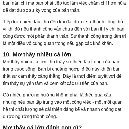
bạn nản chí mà bạn phải tiếp tục làm việc chăm chỉ hơn nữa
để đạt được sự kỳ vọng của bản thân.
Tiếp tục chiến đấu cho đến khi đạt được sự thành công, bởi
vì khi đó nếu thành công vẫn chưa đến với bạn thì ý chí bạn
cũng được một phần thanh thản. Sự thành công trong tâm trí
là một điều vô cùng quan trọng nếu gặp các khó khăn.
10. Mơ thấy nhiều cá lớn
Mơ thấy nhiều cá lớn cho thấy sự thiếu tập trung của bạn
trong cuộc sống. Bạn bị choáng ngợp, điều này khiến bạn
thật sự cảm thấy căng thẳng. Đây là thời điểm tuyệt vời để
tìm thấy sự yên tâm và xem xét các ưu tiên của bạn.
Có nhiều phương hướng không phải là điều quá xấu,
nhưng nếu bạn tập trung vào một công việc - một mối quan
hệ thì chất lượng sẽ cải thiện đáng kể và nhanh chóng đạt
được ngưỡng thành công.
Mơ thấy cá lớn đánh con gì?