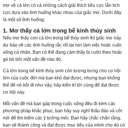
mơ về cá lớn có cả những cách giải thích tiêu cực lẫn tích
cực dựa vào tình huống khác nhau của giấc mơ. Dưới đây
là một số tình huống:
1. Mơ thấy cá lớn trong bể kính thủy sinh
Nếu mơ thấy con cá lớn trong bể thủy sinh thì giấc mơ này
dự báo về các tình huống rắc rối tại nơi làm việc hoặc cuộc
sống cá nhân. Bạn có thể đang cảm thấy bị cuốn theo hoặc
gò bó bởi một vấn đề nào đó.
Cá lớn trong bể kính thủy sinh còn tượng trưng cho cơ hội
lớn của cuộc đời mà bạn khó đạt được, nhưng bạn không
thể để nó trôi đi như vậy, hãy kiên trì tới cùng để đạt được
cơ hội này.
Mỗi vấn đề mà bạn gặp trong cuộc sống đều đi kèm các
phương pháp khắc phục, bạn hãy suy nghĩ thấu đáo và cởi
mở để tìm kiếm các ý tưởng mới. Bạn hãy chắc chắn rằng,
bạn sẽ thành công và đạt được mục tiêu của mình cho dù có