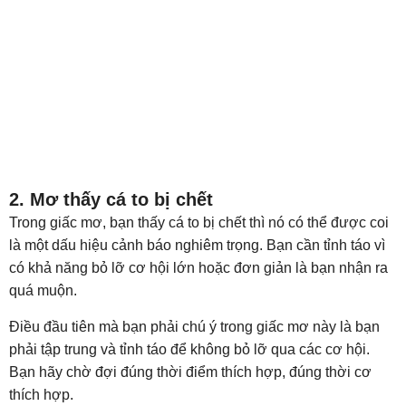
2. Mơ thấy cá to bị chết
Trong giấc mơ, bạn thấy cá to bị chết thì nó có thể được coi
là một dấu hiệu cảnh báo nghiêm trọng. Bạn cần tỉnh táo vì
có khả năng bỏ lỡ cơ hội lớn hoặc đơn giản là bạn nhận ra
quá muộn.
Điều đầu tiên mà bạn phải chú ý trong giấc mơ này là bạn
phải tập trung và tỉnh táo để không bỏ lỡ qua các cơ hội.
Bạn hãy chờ đợi đúng thời điểm thích hợp, đúng thời cơ
thích hợp.