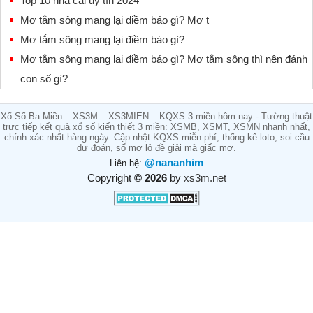
Top 10 nhà cái uy tín 2024
Mơ tắm sông mang lại điềm báo gì? Mơ t
Mơ tắm sông mang lại điềm báo gì?
Mơ tắm sông mang lại điềm báo gì? Mơ tắm sông thì nên đánh
con số gì?
Xổ Số Ba Miền – XS3M – XS3MIEN – KQXS 3 miền hôm nay - Tường thuật
trực tiếp kết quả xổ số kiến thiết 3 miền: XSMB, XSMT, XSMN nhanh nhất,
chính xác nhất hàng ngày. Cập nhật KQXS miễn phí, thống kê loto, soi cầu
dự đoán, sổ mơ lô đề giải mã giấc mơ.
@nananhim
Liên hệ:
Copyright
© 2026
by
xs3m.net