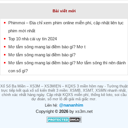
Bài viết mới
Phimmoi – Địa chỉ xem phim online miễn phí, cập nhật liên tục
phim mới nhất
Top 10 nhà cái uy tín 2024
Mơ tắm sông mang lại điềm báo gì? Mơ t
Mơ tắm sông mang lại điềm báo gì?
Mơ tắm sông mang lại điềm báo gì? Mơ tắm sông thì nên đánh
con số gì?
Xổ Số Ba Miền – XS3M – XS3MIEN – KQXS 3 miền hôm nay - Tường thuật
trực tiếp kết quả xổ số kiến thiết 3 miền: XSMB, XSMT, XSMN nhanh nhất,
chính xác nhất hàng ngày. Cập nhật KQXS miễn phí, thống kê loto, soi cầu
dự đoán, sổ mơ lô đề giải mã giấc mơ.
@nananhim
Liên hệ:
Copyright
© 2026
by
xs3m.net